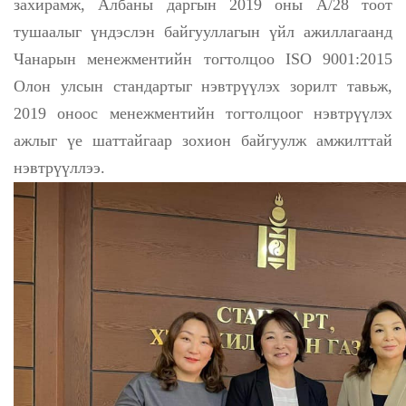
захирамж, Албаны даргын 2019 оны А/28 тоот
тушаалыг үндэслэн байгууллагын үйл ажиллагаанд
Чанарын менежментийн тогтолцоо ISO 9001:2015
Олон улсын стандартыг нэвтрүүлэх зорилт тавьж,
2019 оноос менежментийн тогтолцоог нэвтрүүлэх
ажлыг үе шаттайгаар зохион байгуулж амжилттай
нэвтрүүллээ.