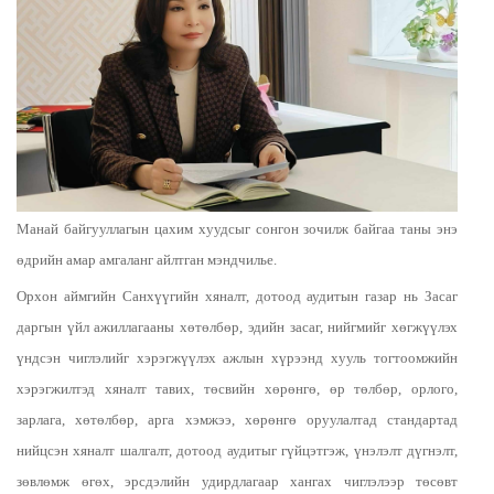
Манай байгууллагын цахим хуудсыг сонгон зочилж байгаа таны энэ
өдрийн амар амгаланг айлтган мэндчилье.
Орхон аймгийн Санхүүгийн хяналт, дотоод аудитын газар нь Засаг
даргын үйл ажиллагааны хөтөлбөр, эдийн засаг, нийгмийг хөгжүүлэх
үндсэн чиглэлийг хэрэгжүүлэх ажлын хүрээнд хууль тогтоомжийн
хэрэгжилтэд хяналт тавих, төсвийн хөрөнгө, өр төлбөр, орлого,
зарлага, хөтөлбөр, арга хэмжээ, хөрөнгө оруулалтад стандартад
нийцсэн хяналт шалгалт, дотоод аудитыг гүйцэтгэж, үнэлэлт дүгнэлт,
зөвлөмж өгөх, эрсдэлийн удирдлагаар хангах чиглэлээр төсөвт