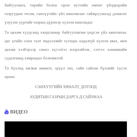
байгууллага, төрийн болон орон нутгийн өмчит үйлдвэрийн
газруудын төсөв, санхүүгийн үйл ажиллагааг сайжруулахад дэмжлэг
үзүүлэх үүргийг газрын дүрмээр хүлээн ажилладаг.
Та цахим хуудсанд хандсанаар байгууллагын үндсэн үйл ажиллагаа,
цаг үеийн олон талт мэдээллийг хугацаа алдалгүй хүлээн авах, мөн
цахим хэлбэрээр санал хүсэлтээ илэрхийлэх, сэтгэл ханамжийн
судалгаанд хамрагдах боломжтой.
Та бүхэнд ажлын амжилт, эрүүл энх, сайн сайхан бүхнийг хүсэн
ерөөе.
САНХҮҮГИЙН ХЯНАЛТ, ДОТООД
АУДИТЫН ГАЗРЫН ДАРГА Д.САЙЗМАА
ВИДЕО