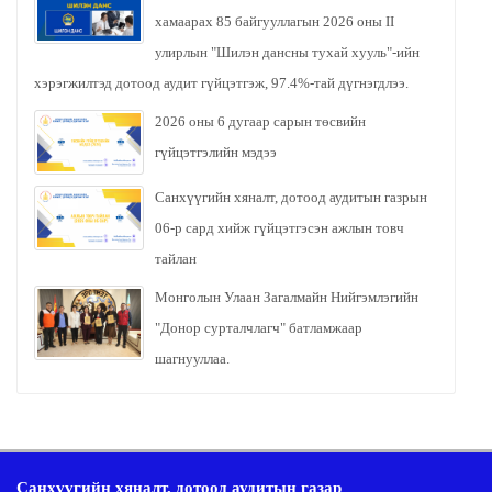
хамаарах 85 байгууллагын 2026 оны II
улирлын "Шилэн дансны тухай хууль"-ийн
хэрэгжилтэд дотоод аудит гүйцэтгэж, 97.4%-тай дүгнэгдлээ.
2026 оны 6 дугаар сарын төсвийн
гүйцэтгэлийн мэдээ
Санхүүгийн хяналт, дотоод аудитын газрын
06-р сард хийж гүйцэтгэсэн ажлын товч
тайлан
Монголын Улаан Загалмайн Нийгэмлэгийн
"Донор сурталчлагч" батламжаар
шагнууллаа.
Санхүүгийн хяналт, дотоод аудитын газар