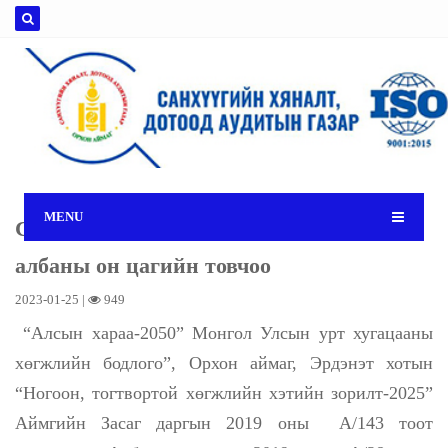
MENU
Санхүүгийн хяналт, дотоод аудитын
албаны он цагийн товчоо
2023-01-25 |
949
“
Алсын хараа-2050” Монгол Улсын урт хугацааны
хөгжлийн бодлого”, Орхон аймаг, Эрдэнэт хотын
“Ногоон, тогтвортой хөгжлийн хэтийн зорилт-2025”
Аймгийн Засаг даргын 2019 оны А/143 тоот