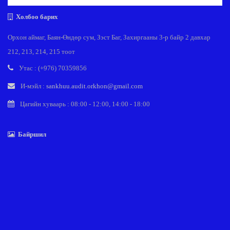
Холбоо барих
Орхон аймаг, Баян-Өндөр сум, Зэст Баг, Захиргааны 3-р байр 2 давхар
212, 213, 214, 215 тоот
Утас : (+976) 70359856
И-мэйл :
sankhuu.audit.orkhon@gmail.com
Цагийн хуваарь : 08:00 - 12:00, 14:00 - 18:00
Байршил