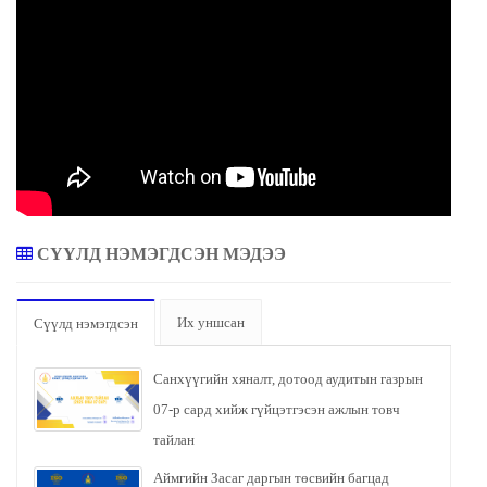
СҮҮЛД НЭМЭГДСЭН МЭДЭЭ
Их уншсан
Сүүлд нэмэгдсэн
Санхүүгийн хяналт, дотоод аудитын газрын
07-р сард хийж гүйцэтгэсэн ажлын товч
тайлан
Аймгийн Засаг даргын төсвийн багцад