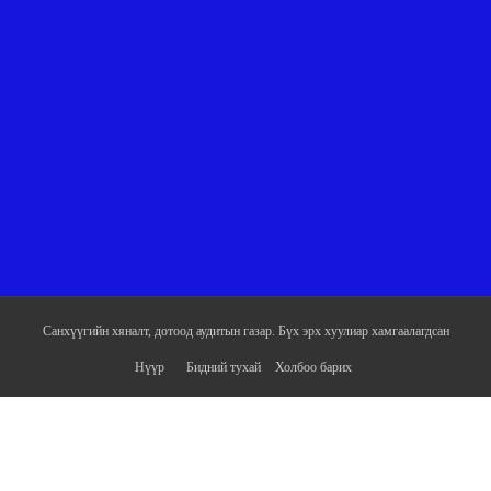
Санхүүгийн хяналт, дотоод аудитын газар. Бүх эрх хуулиар хамгаалагдсан
Нүүр
Бидний тухай
Холбоо барих