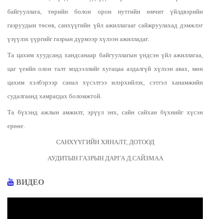
байгууллага, төрийн болон орон нутгийн өмчит үйлдвэрийн
газруудын төсөв, санхүүгийн үйл ажиллагааг сайжруулахад дэмжлэг
үзүүлэх үүргийг газрын дүрмээр хүлээн ажилладаг.
Та цахим хуудсанд хандсанаар байгууллагын үндсэн үйл ажиллагаа,
цаг үеийн олон талт мэдээллийг хугацаа алдалгүй хүлээн авах, мөн
цахим хэлбэрээр санал хүсэлтээ илэрхийлэх, сэтгэл ханамжийн
судалгаанд хамрагдах боломжтой.
Та бүхэнд ажлын амжилт, эрүүл энх, сайн сайхан бүхнийг хүсэн
ерөөе.
САНХҮҮГИЙН ХЯНАЛТ, ДОТООД
АУДИТЫН ГАЗРЫН ДАРГА Д.САЙЗМАА
ВИДЕО