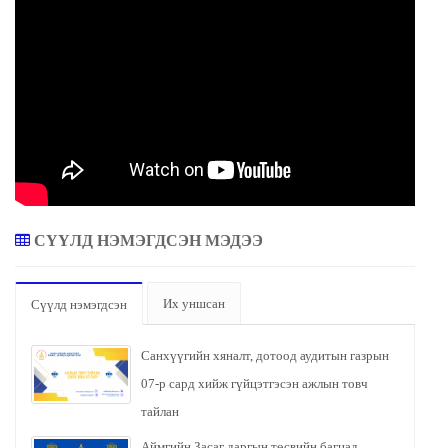
СҮҮЛД НЭМЭГДСЭН МЭДЭЭ
Их уншсан
Сүүлд нэмэгдсэн
Санхүүгийн хяналт, дотоод аудитын газрын
07-р сард хийж гүйцэтгэсэн ажлын товч
тайлан
Аймгийн Засаг даргын төсвийн багцад