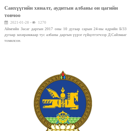
Санхүүгийн хяналт, аудитын албаны он цагийн
товчоо
2021-01-28 -
1270
Аймгийн Засаг даргын 2017 оны 10 дугаар сарын 24-ны өдрийн Б/33
дугаар захирамжаар тус албаны даргын үүрэг гүйцэтгэгчээр Д.Сайзмааг
томилсон.