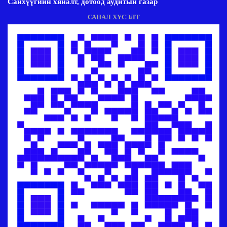
Санхүүгийн хяналт, дотоод аудитын газар
САНАЛ ХҮСЭЛТ