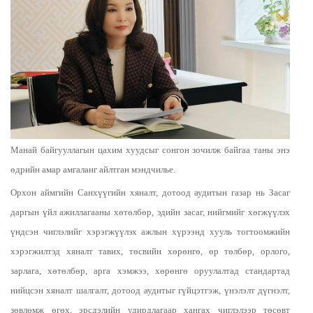
Манай байгууллагын цахим хуудсыг сонгон зочилж байгаа таны энэ
өдрийн амар амгаланг айлтган мэндчилье.
Орхон аймгийн Санхүүгийн хяналт, дотоод аудитын газар нь Засаг
даргын үйл ажиллагааны хөтөлбөр, эдийн засаг, нийгмийг хөгжүүлэх
үндсэн чиглэлийг хэрэгжүүлэх ажлын хүрээнд хууль тогтоомжийн
хэрэгжилтэд хяналт тавих, төсвийн хөрөнгө, өр төлбөр, орлого,
зарлага, хөтөлбөр, арга хэмжээ, хөрөнгө оруулалтад стандартад
нийцсэн хяналт шалгалт, дотоод аудитыг гүйцэтгэж, үнэлэлт дүгнэлт,
зөвлөмж өгөх, эрсдэлийн удирдлагаар хангах чиглэлээр төсөвт