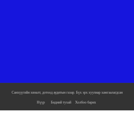
Санхүүгийн хяналт, дотоод аудитын газар. Бүх эрх хуулиар хамгаалагдсан
Нүүр
Бидний тухай
Холбоо барих