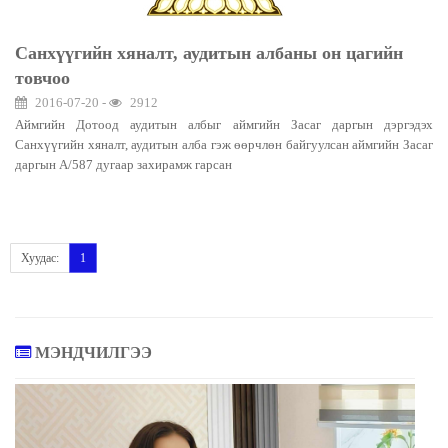
Санхүүгийн хяналт, аудитын албаны он цагийн
товчоо
2016-07-20 -
2912
Аймгийн Дотоод аудитын албыг аймгийн Засаг даргын дэргэдэх
Санхүүгийн хяналт, аудитын алба гэж өөрчлөн байгуулсан аймгийн Засаг
даргын А/587 дугаар захирамж гарсан
Хуудас:
1
МЭНДЧИЛГЭЭ