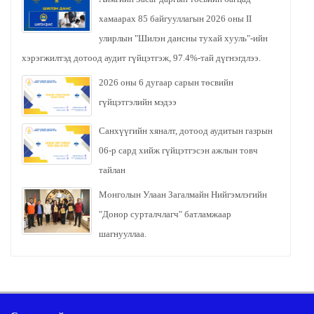
хамаарах 85 байгууллагын 2026 оны II
улирлын "Шилэн дансны тухай хууль"-ийн
хэрэгжилтэд дотоод аудит гүйцэтгэж, 97.4%-тай дүгнэгдлээ.
2026 оны 6 дугаар сарын төсвийн
гүйцэтгэлийн мэдээ
Санхүүгийн хяналт, дотоод аудитын газрын
06-р сард хийж гүйцэтгэсэн ажлын товч
тайлан
Монголын Улаан Загалмайн Нийгэмлэгийн
"Донор сурталчлагч" батламжаар
шагнууллаа.