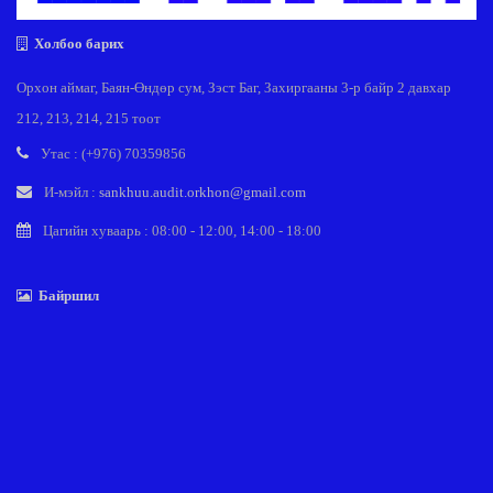
Холбоо барих
Орхон аймаг, Баян-Өндөр сум, Зэст Баг, Захиргааны 3-р байр 2 давхар
212, 213, 214, 215 тоот
Утас : (+976) 70359856
И-мэйл :
sankhuu.audit.orkhon@gmail.com
Цагийн хуваарь : 08:00 - 12:00, 14:00 - 18:00
Байршил