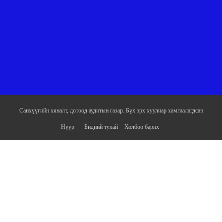
Санхүүгийн хяналт, дотоод аудитын газар. Бүх эрх хуулиар хамгаалагдсан
Нүүр
Бидний тухай
Холбоо барих