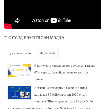
СҮҮЛД НЭМЭГДСЭН МЭДЭЭ
Их уншсан
Сүүлд нэмэгдсэн
Санхүүгийн хяналт, дотоод аудитын газрын
07-р сард хийж гүйцэтгэсэн ажлын товч
тайлан
Аймгийн Засаг даргын төсвийн багцад
хамаарах 85 байгууллагын 2026 оны II
улирлын "Шилэн дансны тухай хууль"-ийн
хэрэгжилтэд дотоод аудит гүйцэтгэж, 97.4%-тай дүгнэгдлээ.