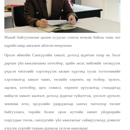
Манай байгууллагын цахим хуудсыг сонгон зочилж байгаа таны энэ
өдрийн амар амгаланг айлтган мэндчилье.
Орхон аймгийн Санхүүгийн хяналт, дотоод аудитын газар нь Засаг
даргын үйл ажиллагааны хөтөлбөр, эдийн засаг, нийгмийг хөгжүүлэх
үндсэн чиглэлийг хэрэгжүүлэх ажлын хүрээнд хууль тогтоомжийн
хэрэгжилтэд хяналт тавих, төсвийн хөрөнгө, өр төлбөр, орлого,
зарлага, хөтөлбөр, арга хэмжээ, хөрөнгө оруулалтад стандартад
нийцсэн хяналт шалгалт, дотоод аудитыг гүйцэтгэж, үнэлэлт дүгнэлт,
зөвлөмж өгөх, эрсдэлийн удирдлагаар хангах чиглэлээр төсөвт
байгууллага, төрийн болон орон нутгийн өмчит үйлдвэрийн
газруудын төсөв, санхүүгийн үйл ажиллагааг сайжруулахад дэмжлэг
үзүүлэх үүргийг газрын дүрмээр хүлээн ажилладаг.