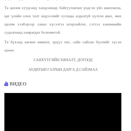
Та цахим хуудсанд хандсанаар байгууллагын үндсэн үйл ажиллагаа,
цаг үеийн олон талт мэдээллийг хугацаа алдалгүй хүлээн авах, мөн
цахим хэлбэрээр санал хүсэлтээ илэрхийлэх, сэтгэл ханамжийн
судалгаанд хамрагдах боломжтой.
Та бүхэнд ажлын амжилт, эрүүл энх, сайн сайхан бүхнийг хүсэн
ерөөе.
САНХҮҮГИЙН ХЯНАЛТ, ДОТООД
АУДИТЫН ГАЗРЫН ДАРГА Д.САЙЗМАА
ВИДЕО