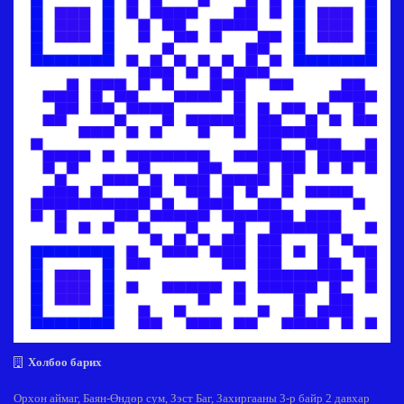
Холбоо барих
Орхон аймаг, Баян-Өндөр сум, Зэст Баг, Захиргааны 3-р байр 2 давхар