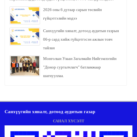
2026 оны 6 дугаар сарын төсвийн
гүйцэтгэлийн мэдээ
Санхүүгийн хяналт, дотоод аудитын газрын
06-р сард хийж гүйцэтгэсэн ажлын товч
тайлан
Монголын Улаан Загалмайн Нийгэмлэгийн
"Донор сурталчлагч" батламжаар
шагнууллаа.
Санхүүгийн хяналт, дотоод аудитын газар
САНАЛ ХҮСЭЛТ