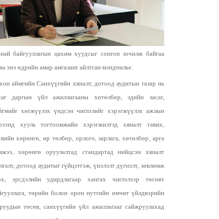
най байгууллагын цахим хуудсыг сонгон зочилж байгаа
ны энэ өдрийн амар амгаланг айлтган мэндчилье.
хон аймгийн Санхүүгийн хяналт, дотоод аудитын газар нь
саг даргын үйл ажиллагааны хөтөлбөр, эдийн засаг,
йгмийг хөгжүүлэх үндсэн чиглэлийг хэрэгжүүлэх ажлын
рээнд хууль тогтоомжийн хэрэгжилтэд хяналт тавих,
свийн хөрөнгө, өр төлбөр, орлого, зарлага, хөтөлбөр, арга
мжээ, хөрөнгө оруулалтад стандартад нийцсэн хяналт
лгалт, дотоод аудитыг гүйцэтгэж, үнэлэлт дүгнэлт, зөвлөмж
өх, эрсдэлийн удирдлагаар хангах чиглэлээр төсөвт
йгууллага, төрийн болон орон нутгийн өмчит үйлдвэрийн
зруудын төсөв, санхүүгийн үйл ажиллагааг сайжруулахад