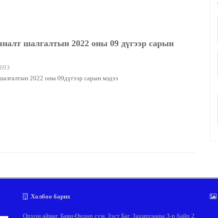
яналт шалгалтын 2022 оны 09 дүгээр сарын
693
шалгалтын 2022 оны 09дүгээр сарын мэдээ
Холбоо барих
Орхон аймаг, Баян-Өндөр сум, Зэст Баг, Захиргааны 3-р байр 2