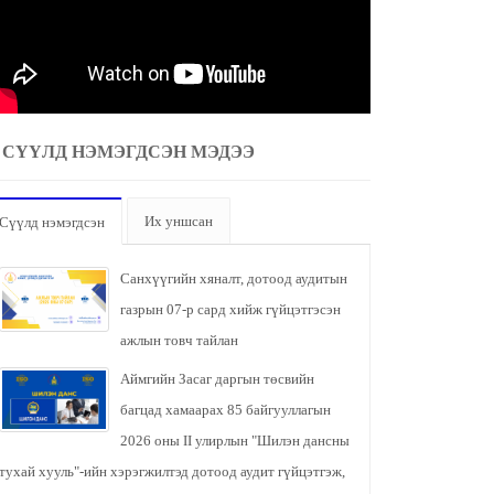
СҮҮЛД НЭМЭГДСЭН МЭДЭЭ
Их уншсан
Сүүлд нэмэгдсэн
Санхүүгийн хяналт, дотоод аудитын
газрын 07-р сард хийж гүйцэтгэсэн
ажлын товч тайлан
Аймгийн Засаг даргын төсвийн
багцад хамаарах 85 байгууллагын
2026 оны II улирлын "Шилэн дансны
тухай хууль"-ийн хэрэгжилтэд дотоод аудит гүйцэтгэж,