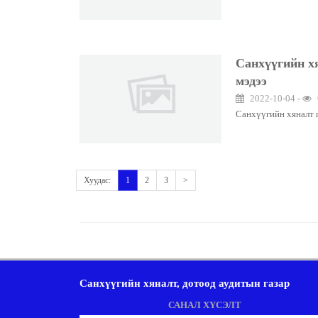
Санхүүгийн х
мэдээ
2022-10-04 -
Санхүүгийн хяналт 
Хуудас:
1
2
3
>
Санхүүгийн хяналт, дотоод аудитын газар
САНАЛ ХҮСЭЛТ