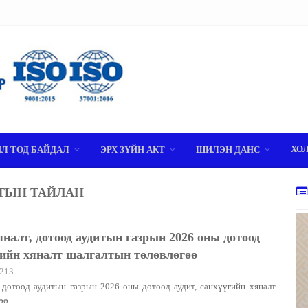
ХО
ИЛ ТОД БАЙДАЛ
ЭРХ ЗҮЙН АКТ
ШИЛЭН ДАНС
ТЫН ТАЙЛАН
налт, дотоод аудитын газрын 2026 оны дотоод
үгийн хяналт шалгалтын төлөвлөгөө
213
 дотоод аудитын газрын 2026 оны дотоод аудит, санхүүгийн хяналт
өө