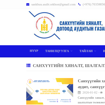
sankhuu.audit.orkhon@gmail.com
(+976) 70359856
НҮҮР
ТАНИЛЦУУЛГА
ТАЙЛАН
САНХҮҮГИЙН ХЯНАЛТ, ШАЛГАЛ
Санхүүгийн хя
аудит, санхү
2026-01-02 -
Санхүүгийн хяналт,
шалгалтын төлөвлөг