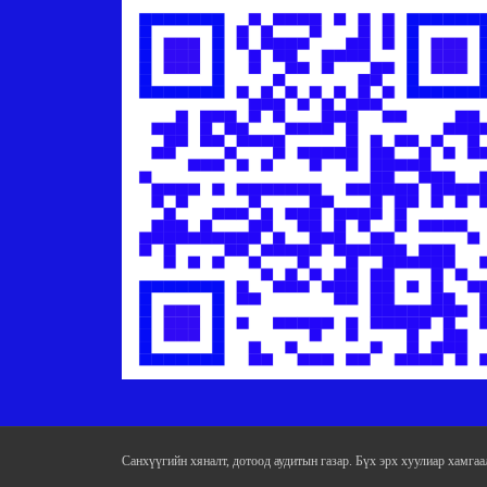
Санхүүгийн хяналт, дотоод аудитын газар. Бүх эрх хуулиар хамгаа