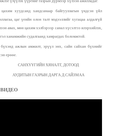
мжлэг үзүүлэх үүргийг газрын дүрмээр хүлээн ажилладаг.
 цахим хуудсанд хандсанаар байгууллагын үндсэн үйл
иллагаа, цаг үеийн олон талт мэдээллийг хугацаа алдалгүй
лээн авах, мөн цахим хэлбэрээр санал хүсэлтээ илэрхийлэх,
тгэл ханамжийн судалгаанд хамрагдах боломжтой.
 бүхэнд ажлын амжилт, эрүүл энх, сайн сайхан бүхнийг
сэн ерөөе.
САНХҮҮГИЙН ХЯНАЛТ, ДОТООД
АУДИТЫН ГАЗРЫН ДАРГА Д.САЙЗМАА
ВИДЕО