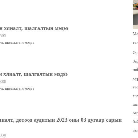
н хяналт, шалгалтын мэдээ
Ма
505
лт, шалгалтын мэдээ
та
Ор
За
ни
н хяналт, шалгалтын мэдээ
хү
380
тө
лт, шалгалтын мэдээ
хэ
ша
өг
налт, дотоод аудитын 2023 оны 03 дугаар сарын
ба
га
830