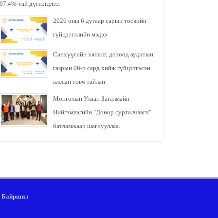
97.4%-тай дүгнэгдлээ.
2026 оны 6 дугаар сарын төсвийн
гүйцэтгэлийн мэдээ
Санхүүгийн хяналт, дотоод аудитын
газрын 06-р сард хийж гүйцэтгэсэн
ажлын товч тайлан
Монголын Улаан Загалмайн
Нийгэмлэгийн "Донор сурталчлагч"
батламжаар шагнууллаа.
Байршил