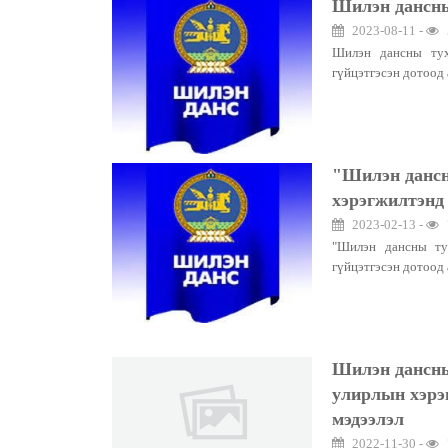
Шилэн дансны
2023-08-11 -
Шилэн дансны тух
гүйцэтгэсэн дотоод 
"Шилэн дансн
хэрэгжилтэнд 
2023-02-13 -
"Шилэн дансны ту
гүйцэтгэсэн дотоод 
Шилэн дансны
улирлын хэрэг
мэдээлэл
2022-11-30 -