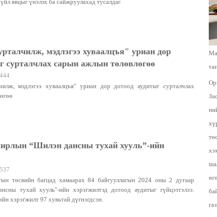
үйл явцыг үнэлэх ба сайжруулахад тусалдаг.
урталчилж, мэдлэгээ хуваалцъя" уриан дор
Ма
ыг сурталчлах сарын ажлын төлөвлөгөө
та
444
Ор
чилж, мэдлэгээ хуваалцъя" уриан дор дотоод аудитыг сурталчлах
лөгөө
За
ни
хү
тө
улирлын “Шилэн дансны тухай хууль”-ийн
хэ
ша
537
өг
гын төсвийн багцад хамаарах 84 байгууллагын 2024 оны 2 дугаар
нсны тухай хууль"-ийн хэрэгжилтэд дотоод аудитыг гүйцэтгэлээ.
ба
йн хэрэгжилт 97 хувьтай дүгнэгдсэн.
га