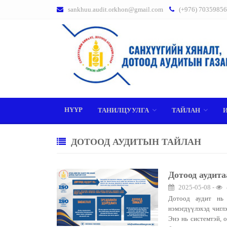
sankhuu.audit.orkhon@gmail.com
(+976) 70359856
НҮҮР
ТАНИЛЦУУЛГА
ТАЙЛАН
ДОТООД АУДИТЫН ТАЙЛАН
Дотоод аудита
2025-05-08 -
Дотоод аудит нь 
нэмэгдүүлэхэд чигл
Энэ нь системтэй, о