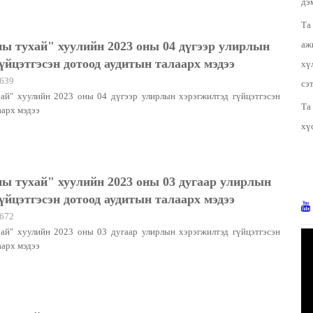
дэ
Та
ы тухай" хуулийн 2023 оны 04 дүгээр улирлын
аж
үйцэтгэсэн дотоод аудитын талаарх мэдээ
хү
639
сэ
ай" хуулийн 2023 оны 04 дүгээр улирлын хэрэгжилтэд гүйцэтгэсэн
Та
аарх мэдээ
хү
ы тухай" хуулийн 2023 оны 03 дугаар улирлын
үйцэтгэсэн дотоод аудитын талаарх мэдээ
672
ай" хуулийн 2023 оны 03 дугаар улирлын хэрэгжилтэд гүйцэтгэсэн
аарх мэдээ