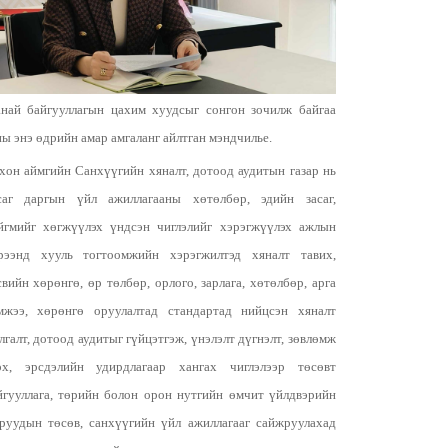
най байгууллагын цахим хуудсыг сонгон зочилж байгаа
ны энэ өдрийн амар амгаланг айлтган мэндчилье.
хон аймгийн Санхүүгийн хяналт, дотоод аудитын газар нь
саг даргын үйл ажиллагааны хөтөлбөр, эдийн засаг,
йгмийг хөгжүүлэх үндсэн чиглэлийг хэрэгжүүлэх ажлын
рээнд хууль тогтоомжийн хэрэгжилтэд хяналт тавих,
свийн хөрөнгө, өр төлбөр, орлого, зарлага, хөтөлбөр, арга
мжээ, хөрөнгө оруулалтад стандартад нийцсэн хяналт
лгалт, дотоод аудитыг гүйцэтгэж, үнэлэлт дүгнэлт, зөвлөмж
өх, эрсдэлийн удирдлагаар хангах чиглэлээр төсөвт
йгууллага, төрийн болон орон нутгийн өмчит үйлдвэрийн
зруудын төсөв, санхүүгийн үйл ажиллагааг сайжруулахад