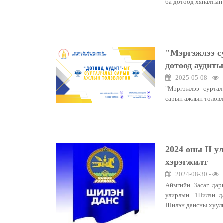
ба дотоод хяналтын 
"Мэргэжлээ с
дотоод аудит
2025-05-08 -
"Мэргэжлээ суртал
сарын ажлын төлөв
2024 оны II 
хэрэгжилт
2024-08-30 -
Аймгийн Засаг дар
улирлын "Шилэн да
Шилэн дансны хуули