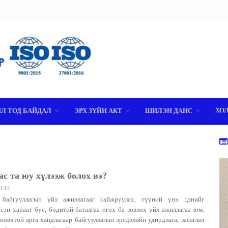
ХО
ИЛ ТОД БАЙДАЛ
ЭРХ ЗҮЙН АКТ
ШИЛЭН ДАНС
ас та юу хүлээж болох вэ?
444
байгууллагын үйл ажиллагааг сайжруулах, түүний үнэ цэнийг
эсэн хараат бус, бодитой баталгаа өгөх ба зөвлөх үйл ажиллагаа юм.
новчтой арга хандлагаар байгууллагын эрсдэлийн удирдлага, засаглал