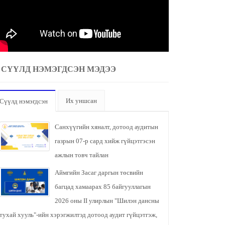
СҮҮЛД НЭМЭГДСЭН МЭДЭЭ
Их уншсан
Сүүлд нэмэгдсэн
Санхүүгийн хяналт, дотоод аудитын
газрын 07-р сард хийж гүйцэтгэсэн
ажлын товч тайлан
Аймгийн Засаг даргын төсвийн
багцад хамаарах 85 байгууллагын
2026 оны II улирлын "Шилэн дансны
тухай хууль"-ийн хэрэгжилтэд дотоод аудит гүйцэтгэж,