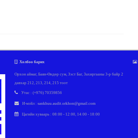
Холбоо барих
Орхон аймаг, Баян-Өндөр сум, Зэст Баг, Захиргааны 3-р байр 2
давхар 212, 213, 214, 215 тоот
Утас : (+976) 70359856
И-мэйл :
sankhuu.audit.orkhon@gmail.com
Цагийн хуваарь : 08:00 - 12:00, 14:00 - 18:00