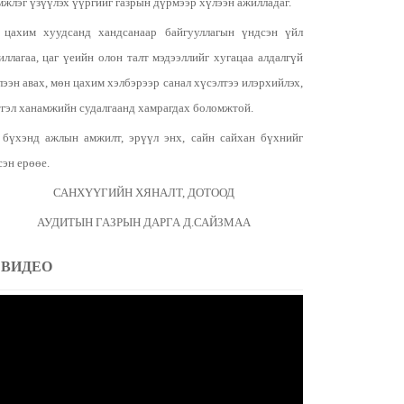
мжлэг үзүүлэх үүргийг газрын дүрмээр хүлээн ажилладаг.
 цахим хуудсанд хандсанаар байгууллагын үндсэн үйл
иллагаа, цаг үеийн олон талт мэдээллийг хугацаа алдалгүй
лээн авах, мөн цахим хэлбэрээр санал хүсэлтээ илэрхийлэх,
тгэл ханамжийн судалгаанд хамрагдах боломжтой.
 бүхэнд ажлын амжилт, эрүүл энх, сайн сайхан бүхнийг
сэн ерөөе.
САНХҮҮГИЙН ХЯНАЛТ, ДОТООД
АУДИТЫН ГАЗРЫН ДАРГА Д.САЙЗМАА
ВИДЕО