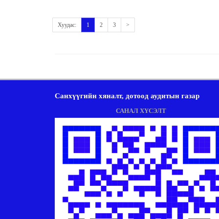
Хуудас:
1
2
3
>
Санхүүгийн хяналт, дотоод аудитын газар
САНАЛ ХҮСЭЛТ