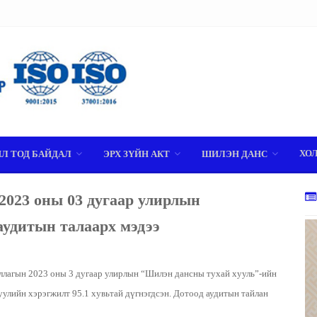
ХО
ИЛ ТОД БАЙДАЛ
ЭРХ ЗҮЙН АКТ
ШИЛЭН ДАНС
2023 оны 03 дугаар улирлын
аудитын талаарх мэдээ
ллагын 2023 оны 3 дугаар улирлын “Шилэн дансны тухай хууль”-ийн
уулийн хэрэгжилт 95.1 хувьтай дүгнэгдсэн. Дотоод аудитын тайлан