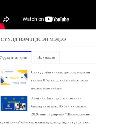
СҮҮЛД НЭМЭГДСЭН МЭДЭЭ
Их уншсан
Сүүлд нэмэгдсэн
Санхүүгийн хяналт, дотоод аудитын
газрын 07-р сард хийж гүйцэтгэсэн
ажлын товч тайлан
Аймгийн Засаг даргын төсвийн
багцад хамаарах 85 байгууллагын
2026 оны II улирлын "Шилэн дансны
тухай хууль"-ийн хэрэгжилтэд дотоод аудит гүйцэтгэж,