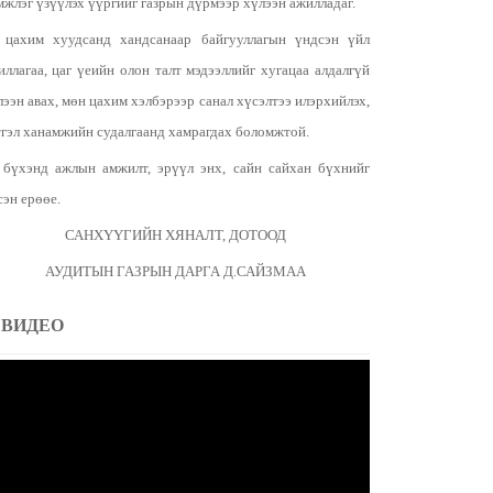
мжлэг үзүүлэх үүргийг газрын дүрмээр хүлээн ажилладаг.
 цахим хуудсанд хандсанаар байгууллагын үндсэн үйл
иллагаа, цаг үеийн олон талт мэдээллийг хугацаа алдалгүй
лээн авах, мөн цахим хэлбэрээр санал хүсэлтээ илэрхийлэх,
тгэл ханамжийн судалгаанд хамрагдах боломжтой.
 бүхэнд ажлын амжилт, эрүүл энх, сайн сайхан бүхнийг
сэн ерөөе.
САНХҮҮГИЙН ХЯНАЛТ, ДОТООД
АУДИТЫН ГАЗРЫН ДАРГА Д.САЙЗМАА
ВИДЕО