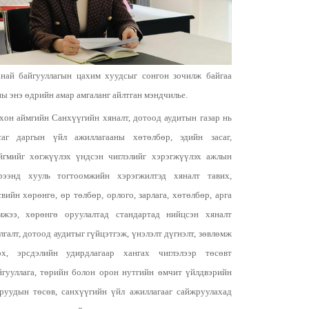
най байгууллагын цахим хуудсыг сонгон зочилж байгаа
ны энэ өдрийн амар амгаланг айлтган мэндчилье.
хон аймгийн Санхүүгийн хяналт, дотоод аудитын газар нь
саг даргын үйл ажиллагааны хөтөлбөр, эдийн засаг,
йгмийг хөгжүүлэх үндсэн чиглэлийг хэрэгжүүлэх ажлын
рээнд хууль тогтоомжийн хэрэгжилтэд хяналт тавих,
свийн хөрөнгө, өр төлбөр, орлого, зарлага, хөтөлбөр, арга
мжээ, хөрөнгө оруулалтад стандартад нийцсэн хяналт
лгалт, дотоод аудитыг гүйцэтгэж, үнэлэлт дүгнэлт, зөвлөмж
өх, эрсдэлийн удирдлагаар хангах чиглэлээр төсөвт
йгууллага, төрийн болон орон нутгийн өмчит үйлдвэрийн
зруудын төсөв, санхүүгийн үйл ажиллагааг сайжруулахад