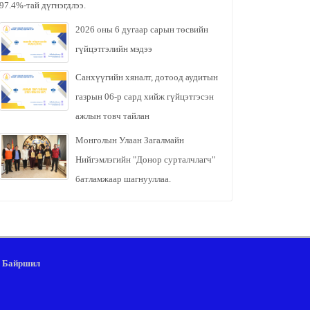
97.4%-тай дүгнэгдлээ.
2026 оны 6 дугаар сарын төсвийн
гүйцэтгэлийн мэдээ
Санхүүгийн хяналт, дотоод аудитын
газрын 06-р сард хийж гүйцэтгэсэн
ажлын товч тайлан
Монголын Улаан Загалмайн
Нийгэмлэгийн "Донор сурталчлагч"
батламжаар шагнууллаа.
Байршил