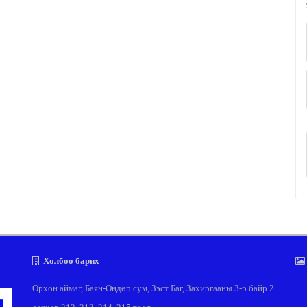
Холбоо барих
Орхон аймаг, Баян-Өндөр сум, Зэст Баг, Захиргааны 3-р байр 2