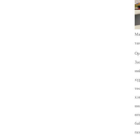
Ма
та
Ор
За
ни
хү
тө
хэ
ша
өг
ба
га