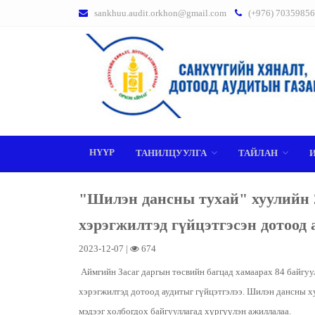
sankhuu.audit.orkhon@gmail.com
(+976) 70359856
НҮҮР
ТАНИЛЦУУЛГА
ТАЙЛАН
"Шилэн дансны тухай" хуулийн 
хэрэгжилтэд гүйцэтгэсэн дотоод 
2023-12-07 |
674
Аймгийн Засаг даргын төсвийн багцад хамаарах 84 байгуу
хэрэгжилтэд дотоод аудитыг гүйцэтгэлээ. Шилэн дансны х
мэдээг холбогдох байгууллагад хүргүүлэн ажиллалаа.