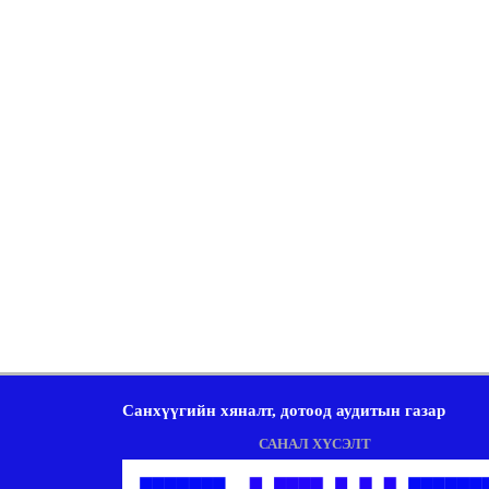
Санхүүгийн хяналт, дотоод аудитын газар
САНАЛ ХҮСЭЛТ