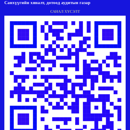
Санхүүгийн хяналт, дотоод аудитын газар
САНАЛ ХҮСЭЛТ