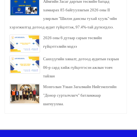
Аймгийн Засаг даргын төсвийн багцад
хамаарах 85 байгууллагын 2026 оны II
улирлын "Шилэн дансны тухай хууль"-ийн
хэрэгжилтэд дотоод аудит гүйцэтгэж, 97.4%-тай дүгнэгдлээ.
2026 оны 6 дугаар сарын төсвийн
гүйцэтгэлийн мэдээ
Санхүүгийн хяналт, дотоод аудитын газрын
06-р сард хийж гүйцэтгэсэн ажлын товч
тайлан
Монголын Улаан Загалмайн Нийгэмлэгийн
"Донор сурталчлагч" батламжаар
шагнууллаа.