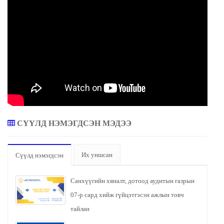
СҮҮЛД НЭМЭГДСЭН МЭДЭЭ
Их уншсан
Сүүлд нэмэгдсэн
Санхүүгийн хяналт, дотоод аудитын газрын
07-р сард хийж гүйцэтгэсэн ажлын товч
тайлан