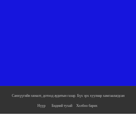
Санхүүгийн хяналт, дотоод аудитын газар. Бүх эрх хуулиар хамгаалагдсан
Нүүр
Бидний тухай
Холбоо барих