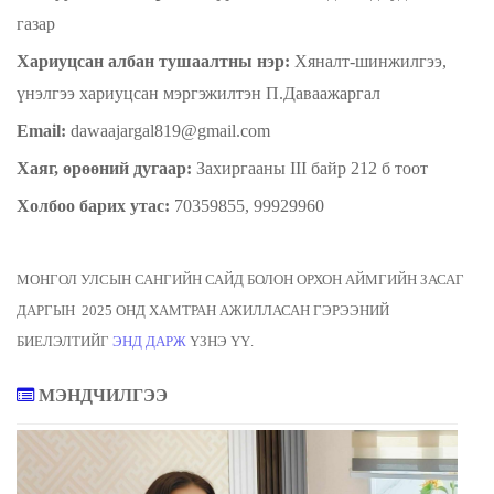
газар
Хариуцсан ал
бан
тушаалтны нэр:
Хяналт-шинжилгээ,
үнэлгээ хариуцсан мэргэжилтэн П.Даваажаргал
Еmail
:
dawaajargal819@gmail.com
Хаяг, өрөөний дугаар:
Захиргааны III байр 212 б тоот
Холбоо барих утас:
70359855, 99929960
МОНГОЛ УЛСЫН САНГИЙН САЙД БОЛОН ОРХОН АЙМГИЙН ЗАСАГ
ДАРГЫН 2025 ОНД ХАМТРАН АЖИЛЛАСАН ГЭРЭЭНИЙ
БИЕЛЭЛТИЙГ
ЭНД ДАРЖ
ҮЗНЭ ҮҮ.
МЭНДЧИЛГЭЭ