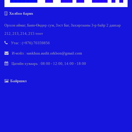
Холбоо барих
Орхон аймаг, Баян-Өндөр сум, Зэст Баг, Захиргааны 3-р байр 2 давхар
212, 213, 214, 215 тоот
Утас : (+976) 70359856
И-мэйл :
sankhuu.audit.orkhon@gmail.com
Цагийн хуваарь : 08:00 - 12:00, 14:00 - 18:00
Байршил