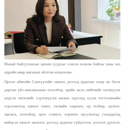
Манай байгууллагын цахим хуудсыг сонгон зочилж байгаа таны энэ
өдрийн амар амгаланг айлтган мэндчилье.
Орхон аймгийн Санхүүгийн хяналт, дотоод аудитын газар нь Засаг
даргын үйл ажиллагааны хөтөлбөр, эдийн засаг, нийгмийг хөгжүүлэх
үндсэн чиглэлийг хэрэгжүүлэх ажлын хүрээнд хууль тогтоомжийн
хэрэгжилтэд хяналт тавих, төсвийн хөрөнгө, өр төлбөр, орлого,
зарлага, хөтөлбөр, арга хэмжээ, хөрөнгө оруулалтад стандартад
нийцсэн хяналт шалгалт, дотоод аудитыг гүйцэтгэж, үнэлэлт дүгнэлт,