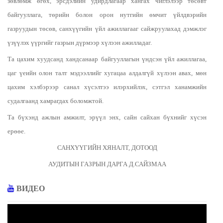
зөвлөмж өгөх, эрсдэлийн удирдлагаар хангах чиглэлээр төсөвт
байгууллага, төрийн болон орон нутгийн өмчит үйлдвэрийн
газруудын төсөв, санхүүгийн үйл ажиллагааг сайжруулахад дэмжлэг
үзүүлэх үүргийг газрын дүрмээр хүлээн ажилладаг.
Та цахим хуудсанд хандсанаар байгууллагын үндсэн үйл ажиллагаа,
цаг үеийн олон талт мэдээллийг хугацаа алдалгүй хүлээн авах, мөн
цахим хэлбэрээр санал хүсэлтээ илэрхийлэх, сэтгэл ханамжийн
судалгаанд хамрагдах боломжтой.
Та бүхэнд ажлын амжилт, эрүүл энх, сайн сайхан бүхнийг хүсэн
ерөөе.
САНХҮҮГИЙН ХЯНАЛТ, ДОТООД
АУДИТЫН ГАЗРЫН ДАРГА Д.САЙЗМАА
ВИДЕО