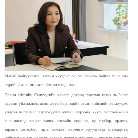
Манай байгууллагын цахим хуудсыг сонгон зочилж байгаа таны энэ
өдрийн амар амгаланг айлтган мэндчилье.
Орхон аймгийн Санхүүгийн хяналт, дотоод аудитын газар нь Засаг
даргын үйл ажиллагааны хөтөлбөр, эдийн засаг, нийгмийг хөгжүүлэх
үндсэн чиглэлийг хэрэгжүүлэх ажлын хүрээнд хууль тогтоомжийн
хэрэгжилтэд хяналт тавих, төсвийн хөрөнгө, өр төлбөр, орлого,
зарлага, хөтөлбөр, арга хэмжээ, хөрөнгө оруулалтад стандартад
нийцсэн хяналт шалгалт, дотоод аудитыг гүйцэтгэж, үнэлэлт дүгнэлт,