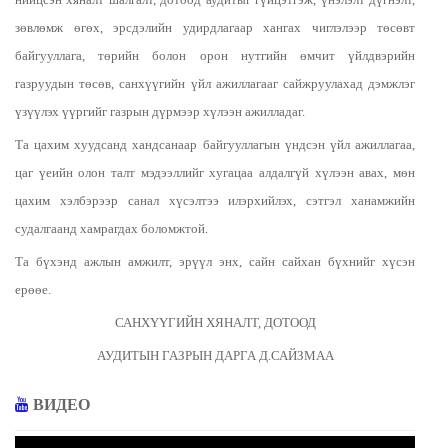
зөвлөмж өгөх, эрсдэлийн удирдлагаар хангах чиглэлээр төсөвт
байгууллага, төрийн болон орон нутгийн өмчит үйлдвэрийн
газруудын төсөв, санхүүгийн үйл ажиллагааг сайжруулахад дэмжлэг
үзүүлэх үүргийг газрын дүрмээр хүлээн ажилладаг.
Та цахим хуудсанд хандсанаар байгууллагын үндсэн үйл ажиллагаа,
цаг үеийн олон талт мэдээллийг хугацаа алдалгүй хүлээн авах, мөн
цахим хэлбэрээр санал хүсэлтээ илэрхийлэх, сэтгэл ханамжийн
судалгаанд хамрагдах боломжтой.
Та бүхэнд ажлын амжилт, эрүүл энх, сайн сайхан бүхнийг хүсэн
ерөөе.
САНХҮҮГИЙН ХЯНАЛТ, ДОТООД
АУДИТЫН ГАЗРЫН ДАРГА Д.САЙЗМАА
ВИДЕО