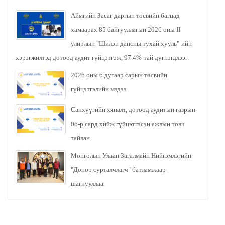
Аймгийн Засаг даргын төсвийн багцад
хамаарах 85 байгууллагын 2026 оны II
улирлын "Шилэн дансны тухай хууль"-ийн
хэрэгжилтэд дотоод аудит гүйцэтгэж, 97.4%-тай дүгнэгдлээ.
2026 оны 6 дугаар сарын төсвийн
гүйцэтгэлийн мэдээ
Санхүүгийн хяналт, дотоод аудитын газрын
06-р сард хийж гүйцэтгэсэн ажлын товч
тайлан
Монголын Улаан Загалмайн Нийгэмлэгийн
"Донор сурталчлагч" батламжаар
шагнууллаа.