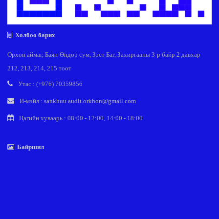
Холбоо барих
Орхон аймаг, Баян-Өндөр сум, Зэст Баг, Захиргааны 3-р байр 2 давхар
212, 213, 214, 215 тоот
Утас : (+976) 70359856
И-мэйл :
sankhuu.audit.orkhon@gmail.com
Цагийн хуваарь : 08:00 - 12:00, 14:00 - 18:00
Байршил