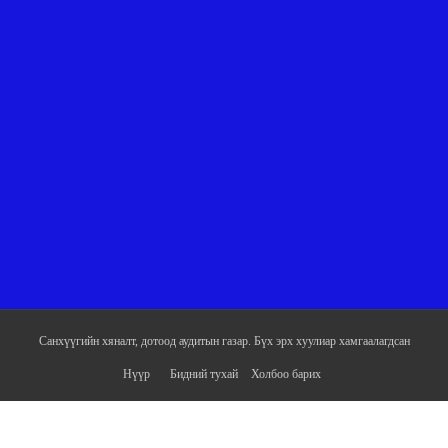
Санхүүгийн хяналт, дотоод аудитын газар. Бүх эрх хуулиар хамгаалагдсан
Нүүр
Бидний тухай
Холбоо барих