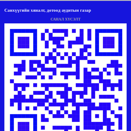
Санхүүгийн хяналт, дотоод аудитын газар
САНАЛ ХҮСЭЛТ