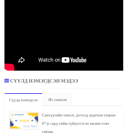
СҮҮЛД НЭМЭГДСЭН МЭДЭЭ
Их уншсан
Сүүлд нэмэгдсэн
Санхүүгийн хяналт, дотоод аудитын газрын
07-р сард хийж гүйцэтгэсэн ажлын товч
тайлан