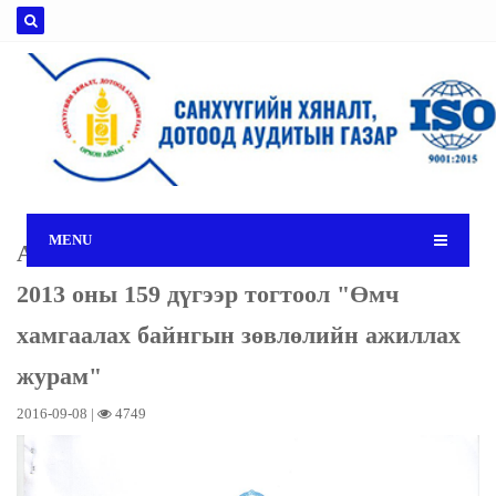
MENU
Аймгийн ИТХ-ын тэргүүлэгчдийн
2013 оны 159 дүгээр тогтоол "Өмч
хамгаалах байнгын зөвлөлийн ажиллах
журам"
2016-09-08 |
4749