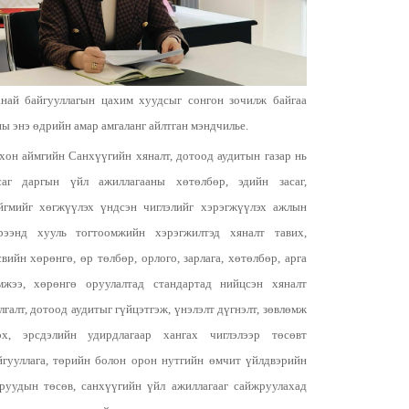
най байгууллагын цахим хуудсыг сонгон зочилж байгаа
ны энэ өдрийн амар амгаланг айлтган мэндчилье.
хон аймгийн Санхүүгийн хяналт, дотоод аудитын газар нь
саг даргын үйл ажиллагааны хөтөлбөр, эдийн засаг,
йгмийг хөгжүүлэх үндсэн чиглэлийг хэрэгжүүлэх ажлын
рээнд хууль тогтоомжийн хэрэгжилтэд хяналт тавих,
свийн хөрөнгө, өр төлбөр, орлого, зарлага, хөтөлбөр, арга
мжээ, хөрөнгө оруулалтад стандартад нийцсэн хяналт
лгалт, дотоод аудитыг гүйцэтгэж, үнэлэлт дүгнэлт, зөвлөмж
өх, эрсдэлийн удирдлагаар хангах чиглэлээр төсөвт
йгууллага, төрийн болон орон нутгийн өмчит үйлдвэрийн
зруудын төсөв, санхүүгийн үйл ажиллагааг сайжруулахад