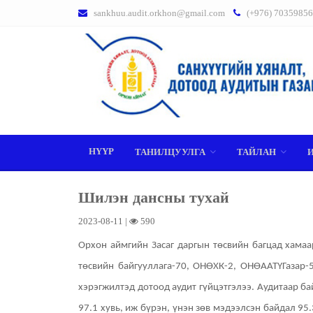
sankhuu.audit.orkhon@gmail.com
(+976) 70359856
НҮҮР
ТАНИЛЦУУЛГА
ТАЙЛАН
Шилэн дансны тухай
2023-08-11 |
590
Орхон аймгийн Засаг даргын төсвийн багцад хамаа
төсвийн байгууллага-70, ОНӨХК-2, ОНӨААТҮГазар-
хэрэгжилтэд дотоод аудит гүйцэтгэлээ.
Аудитаар ба
97.1 хувь, иж бүрэн, үнэн зөв мэдээлсэн байдал 9