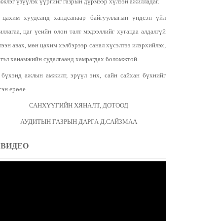
мжлэг үзүүлэх үүргийг газрын дүрмээр хүлээн ажилладаг.
 цахим хуудсанд хандсанаар байгууллагын үндсэн үйл
иллагаа, цаг үеийн олон талт мэдээллийг хугацаа алдалгүй
лээн авах, мөн цахим хэлбэрээр санал хүсэлтээ илэрхийлэх,
тгэл ханамжийн судалгаанд хамрагдах боломжтой.
 бүхэнд ажлын амжилт, эрүүл энх, сайн сайхан бүхнийг
сэн ерөөе.
САНХҮҮГИЙН ХЯНАЛТ, ДОТООД
АУДИТЫН ГАЗРЫН ДАРГА Д.САЙЗМАА
ВИДЕО