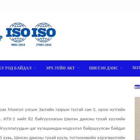
ХО
ИЛ ТОД БАЙДАЛ
ЭРХ ЗҮЙН АКТ
ШИЛЭН ДАНС
рах Монгол улсын Засгийн газрын тусгай сан-3, орон нутгийн
5, ИТХ-2 нийт 82 байгууллагын Шилэн дансны тухай хуулийн
йгууллагуудын цаг хугацаандаа мэдээлэл байршуулсан байдал
5.3 хувь, Шилэн дансны тухай хууль тогтоомжийн хэрэгжилтийн