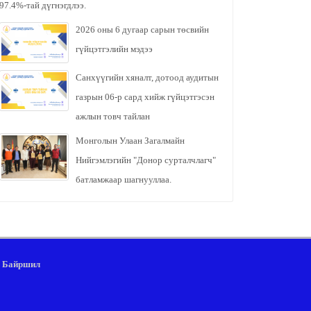
97.4%-тай дүгнэгдлээ.
2026 оны 6 дугаар сарын төсвийн
гүйцэтгэлийн мэдээ
Санхүүгийн хяналт, дотоод аудитын
газрын 06-р сард хийж гүйцэтгэсэн
ажлын товч тайлан
Монголын Улаан Загалмайн
Нийгэмлэгийн "Донор сурталчлагч"
батламжаар шагнууллаа.
Байршил