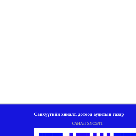
Санхүүгийн хяналт, дотоод аудитын газар
САНАЛ ХҮСЭЛТ