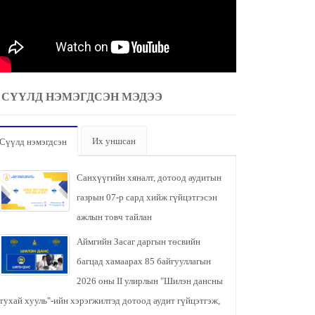
СҮҮЛД НЭМЭГДСЭН МЭДЭЭ
Их уншсан
Сүүлд нэмэгдсэн
Санхүүгийн хяналт, дотоод аудитын
газрын 07-р сард хийж гүйцэтгэсэн
ажлын товч тайлан
Аймгийн Засаг даргын төсвийн
багцад хамаарах 85 байгууллагын
2026 оны II улирлын "Шилэн дансны
тухай хууль"-ийн хэрэгжилтэд дотоод аудит гүйцэтгэж,