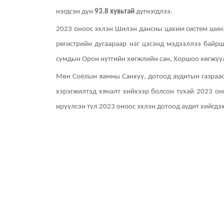
нэгдсэн дүн
93.8 хувьтай
дүгнэгдлээ.
2023 оноос эхлэн Шилэн дансны цахим систем шинэч
регистрийн дугаараар нэг цэсэнд мэдээллээ байр
сумдын Орон нутгийн хөгжлийн сан, Хоршоо хөгжүүлэ
Мөн Соёлын яамны Санхүү, дотоод аудитын газраа
хэрэгжилтэд хяналт хийхээр болсон тухай 2023 он
ирүүлсэн тул 2023 оноос эхлэн дотоод аудит хийгдэ