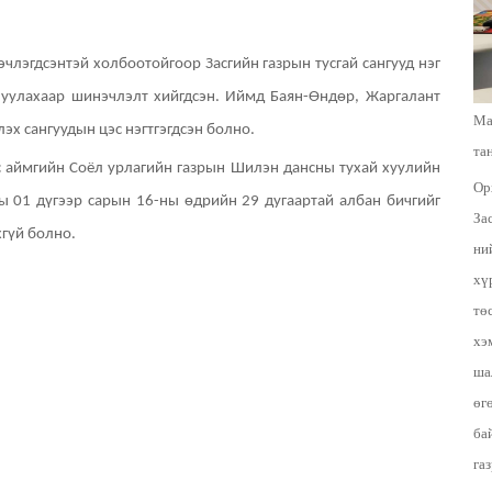
лэгдсэнтэй холбоотойгоор Засгийн газрын тусгай сангууд нэг
шуулахаар шинэчлэлт хийгдсэн. Иймд Баян-Өндөр, Жаргалант
Ма
х сангуудын цэс нэгтгэгдсэн болно.
та
с аймгийн Соёл урлагийн газрын Шилэн дансны тухай хуулийн
Ор
ы 01 дүгээр сарын 16-ны өдрийн 29 дугаартай албан бичгийг
За
хгүй болно.
ни
хү
тө
хэ
ша
өг
ба
га