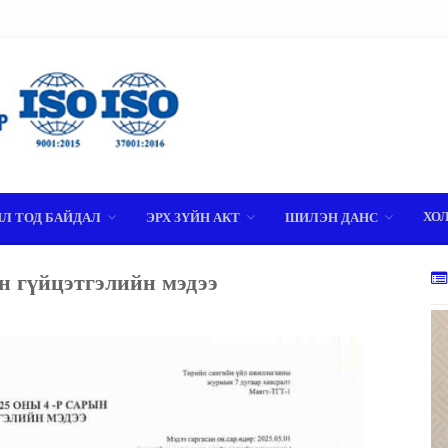
ХО
ИЛ ТОД БАЙДАЛ
ЭРХ ЗҮЙН АКТ
ШИЛЭН ДАНС
йн гүйцэтгэлийн мэдээ