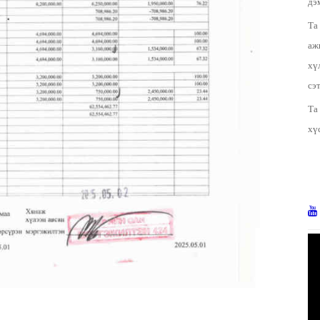
дэ
Та
аж
хү
сэ
Та
хү