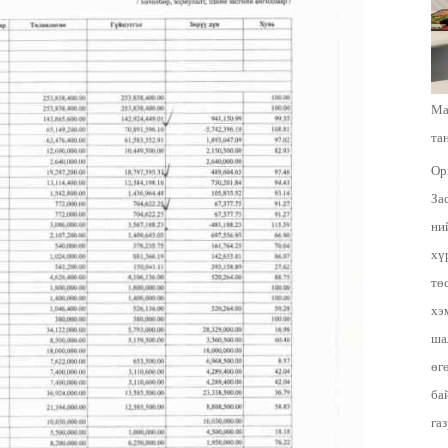
Ма
та
Ор
За
ни
хү
тө
хэ
ша
өг
ба
га