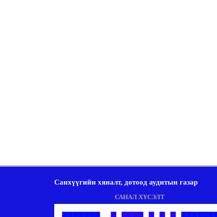
Санхүүгийн хяналт, дотоод аудитын газар
САНАЛ ХҮСЭЛТ