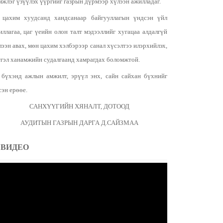
мжлэг үзүүлэх үүргийг газрын дүрмээр хүлээн ажилладаг.
 цахим хуудсанд хандсанаар байгууллагын үндсэн үйл
иллагаа, цаг үеийн олон талт мэдээллийг хугацаа алдалгүй
лээн авах, мөн цахим хэлбэрээр санал хүсэлтээ илэрхийлэх,
тгэл ханамжийн судалгаанд хамрагдах боломжтой.
 бүхэнд ажлын амжилт, эрүүл энх, сайн сайхан бүхнийг
сэн ерөөе.
САНХҮҮГИЙН ХЯНАЛТ, ДОТООД
АУДИТЫН ГАЗРЫН ДАРГА Д.САЙЗМАА
ВИДЕО