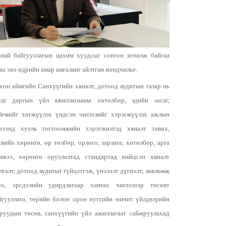
най байгууллагын цахим хуудсыг сонгон зочилж байгаа
ны энэ өдрийн амар амгаланг айлтган мэндчилье.
хон аймгийн Санхүүгийн хяналт, дотоод аудитын газар нь
саг даргын үйл ажиллагааны хөтөлбөр, эдийн засаг,
йгмийг хөгжүүлэх үндсэн чиглэлийг хэрэгжүүлэх ажлын
рээнд хууль тогтоомжийн хэрэгжилтэд хяналт тавих,
свийн хөрөнгө, өр төлбөр, орлого, зарлага, хөтөлбөр, арга
мжээ, хөрөнгө оруулалтад стандартад нийцсэн хяналт
лгалт, дотоод аудитыг гүйцэтгэж, үнэлэлт дүгнэлт, зөвлөмж
өх, эрсдэлийн удирдлагаар хангах чиглэлээр төсөвт
йгууллага, төрийн болон орон нутгийн өмчит үйлдвэрийн
зруудын төсөв, санхүүгийн үйл ажиллагааг сайжруулахад