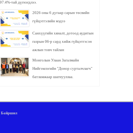
97.4%-тай дүгнэгдлээ.
2026 оны 6 дугаар сарын төсвийн
гүйцэтгэлийн мэдээ
Санхүүгийн хяналт, дотоод аудитын
газрын 06-р сард хийж гүйцэтгэсэн
ажлын товч тайлан
Монголын Улаан Загалмайн
Нийгэмлэгийн "Донор сурталчлагч"
батламжаар шагнууллаа.
Байршил