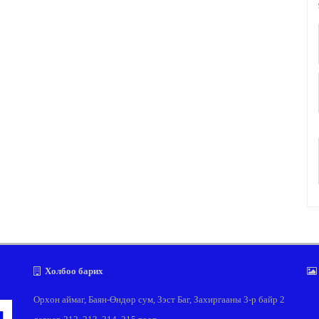
Холбоо барих
Орхон аймаг, Баян-Өндөр сум, Зэст Баг, Захиргааны 3-р байр 2