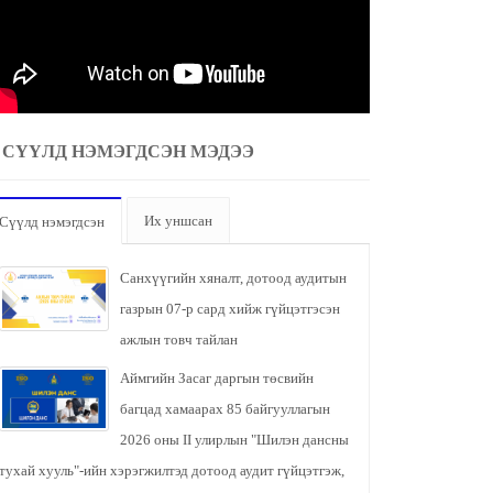
СҮҮЛД НЭМЭГДСЭН МЭДЭЭ
Их уншсан
Сүүлд нэмэгдсэн
Санхүүгийн хяналт, дотоод аудитын
газрын 07-р сард хийж гүйцэтгэсэн
ажлын товч тайлан
Аймгийн Засаг даргын төсвийн
багцад хамаарах 85 байгууллагын
2026 оны II улирлын "Шилэн дансны
тухай хууль"-ийн хэрэгжилтэд дотоод аудит гүйцэтгэж,