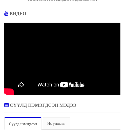
ВИДЕО
СҮҮЛД НЭМЭГДСЭН МЭДЭЭ
Их уншсан
Сүүлд нэмэгдсэн