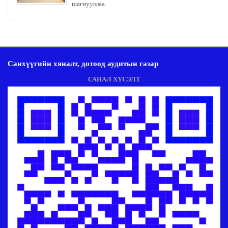
шагнууллаа.
Санхүүгийн хяналт, дотоод аудитын газар
САНАЛ ХҮСЭЛТ