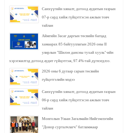
Санхүүгийн хяналт, дотоод аудитын газрын
07-р сард хийж гүйцэтгэсэн ажлын товч
тайлан
Аймгийн Засаг даргын төсвийн багцад
хамаарах 85 байгууллагын 2026 оны II
улирлын "Шилэн дансны тухай хууль"-ийн
хэрэгжилтэд дотоод аудит гүйцэтгэж, 97.4%-тай дүгнэгдлээ.
2026 оны 6 дугаар сарын төсвийн
гүйцэтгэлийн мэдээ
Санхүүгийн хяналт, дотоод аудитын газрын
06-р сард хийж гүйцэтгэсэн ажлын товч
тайлан
Монголын Улаан Загалмайн Нийгэмлэгийн
"Донор сурталчлагч" батламжаар