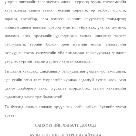
үндсэн чиглэлийг хэрэгжүүлэх ажлын хүрээнд хууль тогтоомжийн
хэрэгжилтэд хяналт тавих, төсвийн хөрөнгө, өр төлбөр, орлого,
зарлага, хөтөлбөр, арга хэмжээ, хөрөнгө оруулалтад стандартад
нийцсэн хяналт шалгалт, дотоод аудитыг гүйцэтгэж, үнэлэлт дүгнэлт,
зөвлөмж өгөх, эрсдэлийн удирдлагаар хангах чиглэлээр төсөвт
байгууллага, төрийн болон орон нутгийн өмчит үйлдвэрийн
газруудын төсөв, санхүүгийн үйл ажиллагааг сайжруулахад дэмжлэг
үзүүлэх үүргийг газрын дүрмээр хүлээн ажилладаг.
Та цахим хуудсанд хандсанаар байгууллагын үндсэн үйл ажиллагаа,
цаг үеийн олон талт мэдээллийг хугацаа алдалгүй хүлээн авах, мөн
цахим хэлбэрээр санал хүсэлтээ илэрхийлэх, сэтгэл ханамжийн
судалгаанд хамрагдах боломжтой.
Та бүхэнд ажлын амжилт, эрүүл энх, сайн сайхан бүхнийг хүсэн
ерөөе.
САНХҮҮГИЙН ХЯНАЛТ, ДОТООД
АУДИТЫН ГАЗРЫН ДАРГА Д.САЙЗМАА