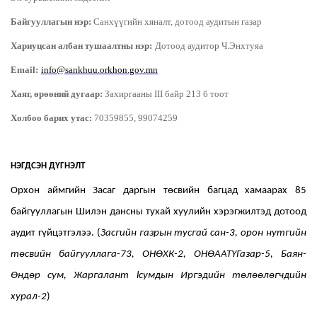
Байгууллагын нэр:
Санхүүгийн хяналт, дотоод аудитын газар
Хариуцсан албан тушаалтны нэр:
Дотоод аудитор
Ч.Энхтуяа
Еmail:
info@sankhuu.orkhon.gov.mn
Хаяг, өрөөний дугаар:
Захиргааны III байр 213 б тоот
Холбоо барих утас:
70359855, 99074259
НЭГДСЭН ДҮГНЭЛТ
Орхон аймгийн Засаг даргын төсвийн багцад хамаарах 85
байгууллагын Шилэн дансны тухай хуулийн хэрэгжилтэд дотоод
аудит гүйцэтгэлээ. (
Засгийн газрын тусгай сан-3, орон нутгийн
төсвийн байгууллага-73, ОНӨХК-2, ОНӨААТҮГазар-5, Баян-
Өндөр сум, Жаргалант lсумдын Иргэдийн төлөөлөгчдийн
хурал-2
)