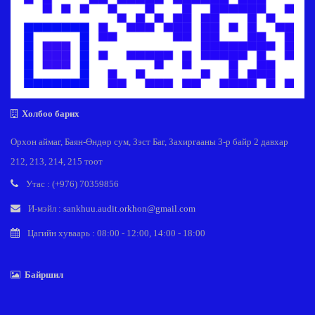
Холбоо барих
Орхон аймаг, Баян-Өндөр сум, Зэст Баг, Захиргааны 3-р байр 2 давхар
212, 213, 214, 215 тоот
Утас : (+976) 70359856
И-мэйл :
sankhuu.audit.orkhon@gmail.com
Цагийн хуваарь : 08:00 - 12:00, 14:00 - 18:00
Байршил