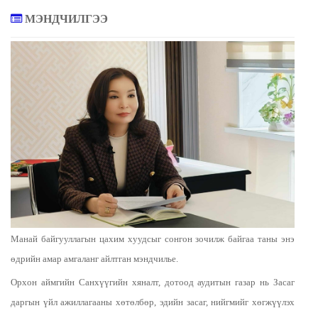
МЭНДЧИЛГЭЭ
Манай байгууллагын цахим хуудсыг сонгон зочилж байгаа таны энэ
өдрийн амар амгаланг айлтган мэндчилье.
Орхон аймгийн Санхүүгийн хяналт, дотоод аудитын газар нь Засаг
даргын үйл ажиллагааны хөтөлбөр, эдийн засаг, нийгмийг хөгжүүлэх