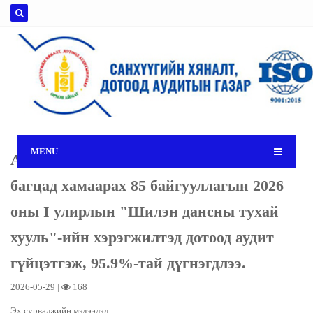
MENU
Аймгийн Засаг даргын төсвийн
багцад хамаарах 85 байгууллагын 2026
оны I улирлын "Шилэн дансны тухай
хууль"-ийн хэрэгжилтэд дотоод аудит
гүйцэтгэж, 95.9%-тай дүгнэгдлээ.
2026-05-29 |
168
Эх сурвалжийн мэдээлэл