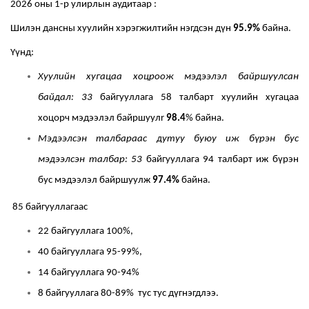
2026 оны 1-р улирлын аудитаар :
Шилэн дансны хуулийн хэрэгжилтийн нэгдсэн дүн
95
.
9%
байна.
Үүнд:
Хуулийн хугацаа хоцроож мэдээлэл байршуулсан
байдал: 33
байгууллага 58 талбарт хуулийн хугацаа
хоцорч мэдээлэл байршуулr
9
8
.4
%
байна.
Мэдээлсэн талбараас дутуу буюу иж бүрэн бус
м
эдээлсэн талбар: 53
байгууллага 94 талбарт иж бүрэн
бус мэдээлэл байршуул
ж
97
.4
%
байна.
8
5
байгууллагаас
22
байгууллага 100%,
40
байгууллага 95-9
9
%,
14
байгууллага 90-9
4
%
8
байгууллага 80-89%
тус тус дүгнэгдлээ.