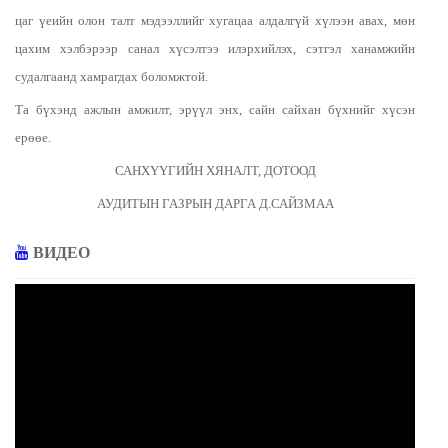
цаг үеийн олон талт мэдээллийг хугацаа алдалгүй хүлээн авах, мөн
цахим хэлбэрээр санал хүсэлтээ илэрхийлэх, сэтгэл ханамжийн
судалгаанд хамрагдах боломжтой.
Та бүхэнд ажлын амжилт, эрүүл энх, сайн сайхан бүхнийг хүсэн
ерөөе.
САНХҮҮГИЙН ХЯНАЛТ, ДОТООД
АУДИТЫН ГАЗРЫН ДАРГА Д.САЙЗМАА
ВИДЕО