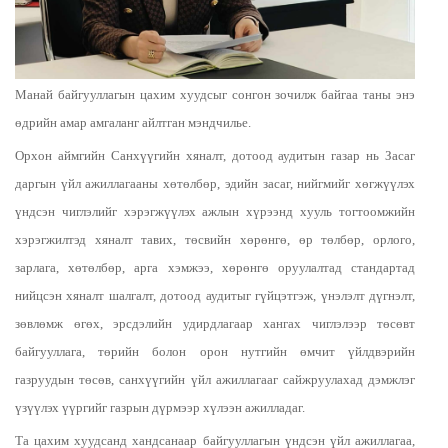
Манай байгууллагын цахим хуудсыг сонгон зочилж байгаа таны энэ
өдрийн амар амгаланг айлтган мэндчилье.
Орхон аймгийн Санхүүгийн хяналт, дотоод аудитын газар нь Засаг
даргын үйл ажиллагааны хөтөлбөр, эдийн засаг, нийгмийг хөгжүүлэх
үндсэн чиглэлийг хэрэгжүүлэх ажлын хүрээнд хууль тогтоомжийн
хэрэгжилтэд хяналт тавих, төсвийн хөрөнгө, өр төлбөр, орлого,
зарлага, хөтөлбөр, арга хэмжээ, хөрөнгө оруулалтад стандартад
нийцсэн хяналт шалгалт, дотоод аудитыг гүйцэтгэж, үнэлэлт дүгнэлт,
зөвлөмж өгөх, эрсдэлийн удирдлагаар хангах чиглэлээр төсөвт
байгууллага, төрийн болон орон нутгийн өмчит үйлдвэрийн
газруудын төсөв, санхүүгийн үйл ажиллагааг сайжруулахад дэмжлэг
үзүүлэх үүргийг газрын дүрмээр хүлээн ажилладаг.
Та цахим хуудсанд хандсанаар байгууллагын үндсэн үйл ажиллагаа,