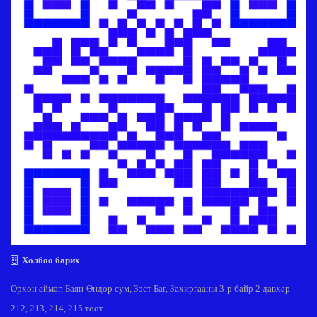
Холбоо барих
Орхон аймаг, Баян-Өндөр сум, Зэст Баг, Захиргааны 3-р байр 2 давхар
212, 213, 214, 215 тоот