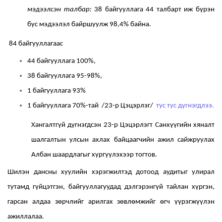
м
эдээлсэн талбар:
38
байгууллага
44
талбарт иж бүрэн
бус мэдээлэл байршуул
ж 98,4
%
байна.
8
4
байгууллагаас
44
байгууллага 100%,
38
байгууллага 95-98%,
1 байгууллага 93%
1 байгууллага 70%-тай /23-р Цэцэрлэг/
тус тус дүгнэгдлээ.
Хангалтгүй дүгнэгдсэн 23-р Цэцэрлэгт Санхүүгийн хяналт
шалгалтын улсын ахлах байцаагчийн ажил сайжруулах
Албан шаардлагыг хүргүүлэхээр тогтов.
Шилэн дансны хуулийн хэрэгжилтэд дотоод аудитыг улирал
тутамд гүйцэтгэн,
байгууллагуудад дэлгэрэнгүй тайлан хүргэн,
гарсан алдаа зөрчлийг арилгах зөвлөмжийг өгч үүрэгжүүлэн
ажиллалаа.