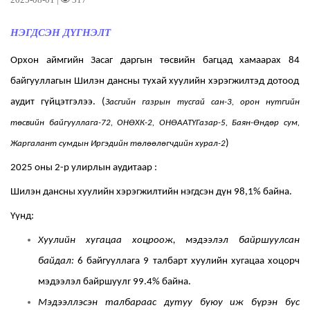
НЭГДСЭН ДҮГНЭЛТ
Орхон аймгийн Засаг даргын төсвийн багцад хамаарах 8
4
байгууллагын Шилэн дансны тухай хуулийн хэрэгжилтэд дотоод
аудит гүйцэтгэлээ.
(
Засгийн газрын тусгай сан-3, орон нутгийн
төсвийн байгууллага-72, ОНӨХК-2, ОНӨААТҮГазар-5, Баян-Өндөр сум,
)
Жаргалант сумдын Иргэдийн төлөөлөгчдийн хурал-2
2025 оны 2-р улирлын аудитаар :
Шилэн дансны хуулийн хэрэгжилтийн нэгдсэн дүн 98,1
%
байна.
Үүнд:
Хуулийн хугацаа хоцроож, мэдээлэл байршуулсан
байдал:
6
байгууллага
9
талбарт хуулийн хугацаа хоцорч
мэдээлэл байршуул
r 99.4
%
байна.
Мэдээллэсэн талбараас дутуу буюу иж бүрэн бус