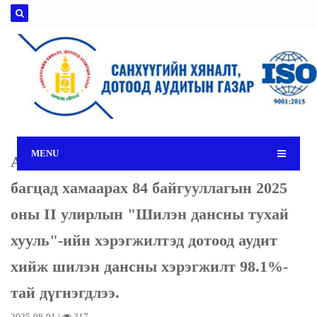
MENU
Аймгийн Засаг даргын төсвийн
багцад хамаарах 84 байгууллагын 2025
оны II улирлын "Шилэн дансны тухай
хууль"-ийн хэрэгжилтэд дотоод аудит
хийж шилэн дансны хэрэгжилт 98.1%-
тай дүгнэгдлээ.
2025-08-01 |
317