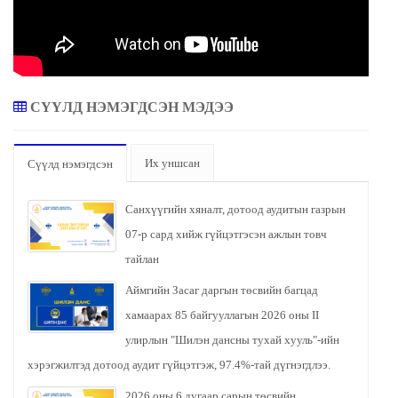
СҮҮЛД НЭМЭГДСЭН МЭДЭЭ
Их уншсан
Сүүлд нэмэгдсэн
Санхүүгийн хяналт, дотоод аудитын газрын
07-р сард хийж гүйцэтгэсэн ажлын товч
тайлан
Аймгийн Засаг даргын төсвийн багцад
хамаарах 85 байгууллагын 2026 оны II
улирлын "Шилэн дансны тухай хууль"-ийн
хэрэгжилтэд дотоод аудит гүйцэтгэж, 97.4%-тай дүгнэгдлээ.
2026 оны 6 дугаар сарын төсвийн