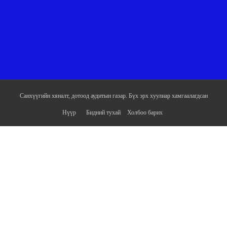
Санхүүгийн хяналт, дотоод аудитын газар. Бүх эрх хуулиар хамгаалагдсан
Нүүр
Бидний тухай
Холбоо барих