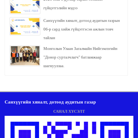
гүйцэтгэлийн мэдээ
Санхүүгийн хяналт, дотоод аудитын газрын
06-р сард хийж гүйцэтгэсэн ажлын товч
тайлан
Монголын Улаан Загалмайн Нийгэмлэгийн
"Донор сурталчлагч" батламжаар
шагнууллаа.
Санхүүгийн хяналт, дотоод аудитын газар
САНАЛ ХҮСЭЛТ