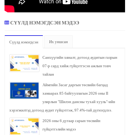
СҮҮЛД НЭМЭГДСЭН МЭДЭЭ
Их уншсан
Сүүлд нэмэгдсэн
Санхүүгийн хяналт, дотоод аудитын газрын
07-р сард хийж гүйцэтгэсэн ажлын товч
тайлан
Аймгийн Засаг даргын төсвийн багцад
хамаарах 85 байгууллагын 2026 оны II
улирлын "Шилэн дансны тухай хууль"-ийн
хэрэгжилтэд дотоод аудит гүйцэтгэж, 97.4%-тай дүгнэгдлээ.
2026 оны 6 дугаар сарын төсвийн
гүйцэтгэлийн мэдээ