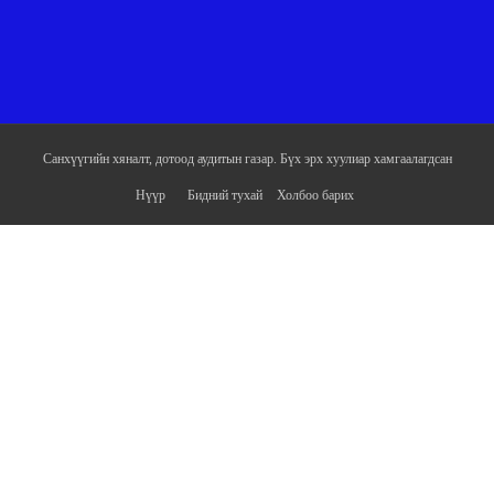
Санхүүгийн хяналт, дотоод аудитын газар. Бүх эрх хуулиар хамгаалагдсан
Нүүр
Бидний тухай
Холбоо барих