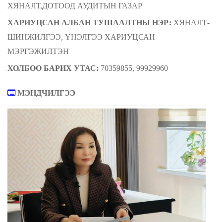
ХЯНАЛТ,ДОТООД АУДИТЫН ГАЗАР
ХАРИУЦСАН АЛ
БАН
ТУШААЛТНЫ НЭР:
ХЯНАЛТ-
ШИНЖИЛГЭЭ, ҮНЭЛГЭЭ ХАРИУЦСАН
МЭРГЭЖИЛТЭН
ХОЛБОО БАРИХ УТАС:
70359855, 99929960
МЭНДЧИЛГЭЭ