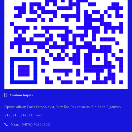
Холбоо барих
Орхон аймаг, Баян-Өндөр сум, Зэст Баг, Захиргааны 3-р байр 2 давхар
212, 213, 214, 215 тоот
Утас : (+976) 70359856