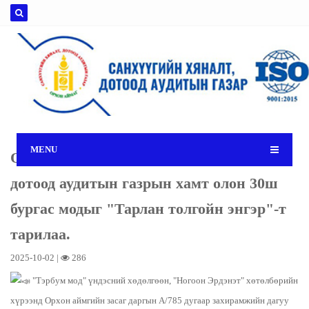
MENU
Орхон аймгийн Санхүүгийн хяналт,
дотоод аудитын газрын хамт олон 30ш
бургас модыг "Тарлан толгойн энгэр"-т
тарилаа.
2025-10-02 |
286
"Тэрбум мод" үндэсний хөдөлгөөн, "Ногоон Эрдэнэт" хөтөлбөрийн
хүрээнд Орхон аймгийн засаг даргын А/785 дугаар захирамжийн дагуу