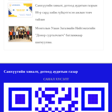
Санхүүгийн хяналт, дотоод аудитын газрын
06-р сард хийж гүйцэтгэсэн ажлын товч
тайлан
Монголын Улаан Загалмайн Нийгэмлэгийн
"Донор сурталчлагч" батламжаар
шагнууллаа.
Санхүүгийн хяналт, дотоод аудитын газар
САНАЛ ХҮСЭЛТ