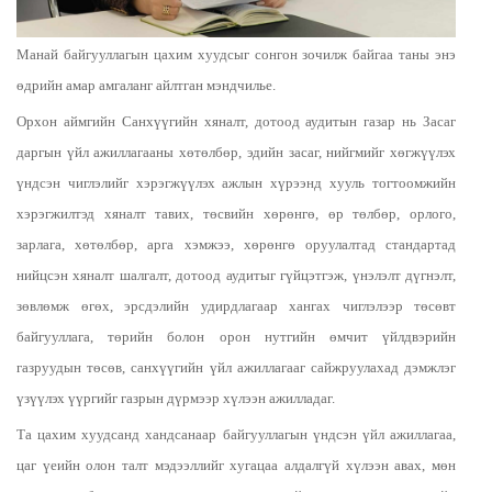
Манай байгууллагын цахим хуудсыг сонгон зочилж байгаа таны энэ
өдрийн амар амгаланг айлтган мэндчилье.
Орхон аймгийн Санхүүгийн хяналт, дотоод аудитын газар нь Засаг
даргын үйл ажиллагааны хөтөлбөр, эдийн засаг, нийгмийг хөгжүүлэх
үндсэн чиглэлийг хэрэгжүүлэх ажлын хүрээнд хууль тогтоомжийн
хэрэгжилтэд хяналт тавих, төсвийн хөрөнгө, өр төлбөр, орлого,
зарлага, хөтөлбөр, арга хэмжээ, хөрөнгө оруулалтад стандартад
нийцсэн хяналт шалгалт, дотоод аудитыг гүйцэтгэж, үнэлэлт дүгнэлт,
зөвлөмж өгөх, эрсдэлийн удирдлагаар хангах чиглэлээр төсөвт
байгууллага, төрийн болон орон нутгийн өмчит үйлдвэрийн
газруудын төсөв, санхүүгийн үйл ажиллагааг сайжруулахад дэмжлэг
үзүүлэх үүргийг газрын дүрмээр хүлээн ажилладаг.
Та цахим хуудсанд хандсанаар байгууллагын үндсэн үйл ажиллагаа,
цаг үеийн олон талт мэдээллийг хугацаа алдалгүй хүлээн авах, мөн