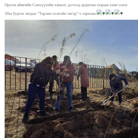
Орхон аймгийн Санхүүгийн хяналт, дотоод аудитын газрын хамт олон
30ш бургас модыг "Тарлан толгойн энгэр"-т тарилаа.