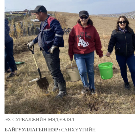
ЭХ СУРВАЛЖИЙН МЭДЭЭЛЭЛ
БАЙГУУЛЛАГЫН НЭР:
САНХҮҮГИЙН