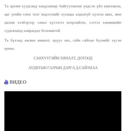
Та цахим хуудсанд хандсанаар байгууллагын үндсэн үйл ажиллагаа,
цаг үеийн олон талт мэдээллийг хугацаа алдалгүй хүлээн авах, мөн
цахим хэлбэрээр санал хүсэлтээ илэрхийлэх, сэтгэл ханамжийн
судалгаанд хамрагдах боломжтой.
Та бүхэнд ажлын амжилт, эрүүл энх, сайн сайхан бүхнийг хүсэн
ерөөе.
САНХҮҮГИЙН ХЯНАЛТ, ДОТООД
АУДИТЫН ГАЗРЫН ДАРГА Д.САЙЗМАА
ВИДЕО