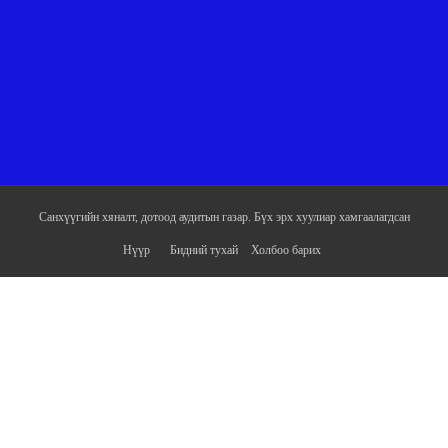
Санхүүгийн хяналт, дотоод аудитын газар. Бүх эрх хуулиар хамгаалагдсан
Нүүр
Бидний тухай
Холбоо барих