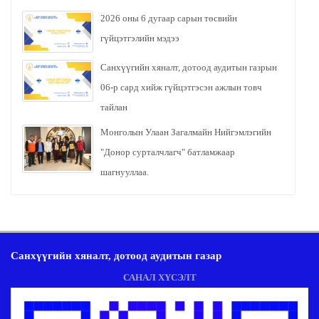
2026 оны 6 дугаар сарын төсвийн
гүйцэтгэлийн мэдээ
Санхүүгийн хяналт, дотоод аудитын газрын
06-р сард хийж гүйцэтгэсэн ажлын товч
тайлан
Монголын Улаан Загалмайн Нийгэмлэгийн
"Донор сурталчлагч" батламжаар
шагнууллаа.
Санхүүгийн хяналт, дотоод аудитын газар
САНАЛ ХҮСЭЛТ