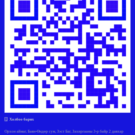
Холбоо барих
Орхон аймаг, Баян-Өндөр сум, Зэст Баг, Захиргааны 3-р байр 2 давхар