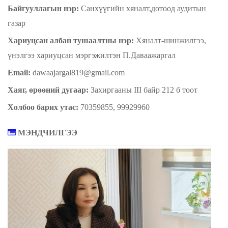
Байгууллагын нэр:
Санхүүгийн хяналт,дотоод аудитын
газар
Хариуцсан ал
бан
тушаалтны нэр:
Хяналт-шинжилгээ,
үнэлгээ хариуцсан мэргэжилтэн П.Даваажаргал
Еmail
:
dawaajargal819@gmail.com
Хаяг, өрөөний дугаар:
Захиргааны III байр 212 б тоот
Холбоо барих утас:
70359855, 99929960
МЭНДЧИЛГЭЭ