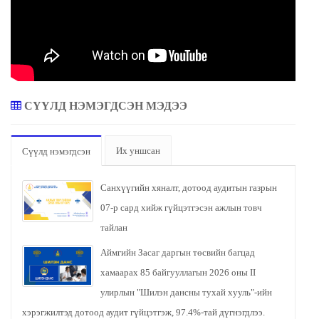
СҮҮЛД НЭМЭГДСЭН МЭДЭЭ
Их уншсан
Сүүлд нэмэгдсэн
Санхүүгийн хяналт, дотоод аудитын газрын
07-р сард хийж гүйцэтгэсэн ажлын товч
тайлан
Аймгийн Засаг даргын төсвийн багцад
хамаарах 85 байгууллагын 2026 оны II
улирлын "Шилэн дансны тухай хууль"-ийн
хэрэгжилтэд дотоод аудит гүйцэтгэж, 97.4%-тай дүгнэгдлээ.