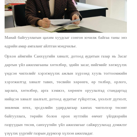
Манай байгууллагын цахим хуудсыг сонгон зочилж байгаа таны энэ
өдрийн амар амгаланг айлтган мэндчилье.
Орхон аймгийн Санхүүгийн хяналт, дотоод аудитын газар нь Засаг
даргын үйл ажиллагааны хөтөлбөр, эдийн засаг, нийгмийг хөгжүүлэх
үндсэн чиглэлийг хэрэгжүүлэх ажлын хүрээнд хууль тогтоомжийн
хэрэгжилтэд хяналт тавих, төсвийн хөрөнгө, өр төлбөр, орлого,
зарлага, хөтөлбөр, арга хэмжээ, хөрөнгө оруулалтад стандартад
нийцсэн хяналт шалгалт, дотоод аудитыг гүйцэтгэж, үнэлэлт дүгнэлт,
зөвлөмж өгөх, эрсдэлийн удирдлагаар хангах чиглэлээр төсөвт
байгууллага, төрийн болон орон нутгийн өмчит үйлдвэрийн
газруудын төсөв, санхүүгийн үйл ажиллагааг сайжруулахад дэмжлэг
үзүүлэх үүргийг газрын дүрмээр хүлээн ажилладаг.