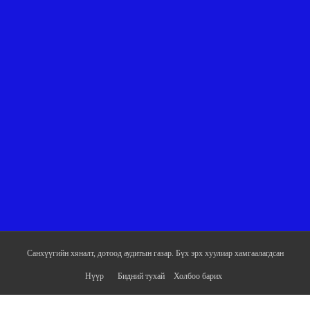
Санхүүгийн хяналт, дотоод аудитын газар. Бүх эрх хуулиар хамгаалагдсан
Нүүр
Бидний тухай
Холбоо барих