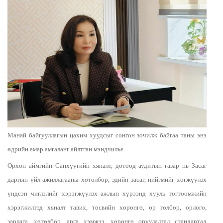
Манай байгууллагын цахим хуудсыг сонгон зочилж байгаа таны энэ
өдрийн амар амгаланг айлтган мэндчилье.
Орхон аймгийн Санхүүгийн хяналт, дотоод аудитын газар нь Засаг
даргын үйл ажиллагааны хөтөлбөр, эдийн засаг, нийгмийг хөгжүүлэх
үндсэн чиглэлийг хэрэгжүүлэх ажлын хүрээнд хууль тогтоомжийн
хэрэгжилтэд хяналт тавих, төсвийн хөрөнгө, өр төлбөр, орлого,
зарлага, хөтөлбөр, арга хэмжээ, хөрөнгө оруулалтад стандартад