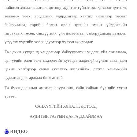
нийцсэн хяналт шалгалт, дотоод аудитыг гүйцэтгэж, үнэлэлт дүгнэлт,
зөвлөмж өгөх, эрсдэлийн удирдлагаар хангах чиглэлээр төсөвт
байгууллага, төрийн болон орон нутгийн өмчит үйлдвэрийн
газруудын төсөв, санхүүгийн үйл ажиллагааг сайжруулахад дэмжлэг
үзүүлэх үүргийг газрын дүрмээр хүлээн ажилладаг.
Та цахим хуудсанд хандсанаар байгууллагын үндсэн үйл ажиллагаа,
цаг үеийн олон талт мэдээллийг хугацаа алдалгүй хүлээн авах, мөн
цахим хэлбэрээр санал хүсэлтээ илэрхийлэх, сэтгэл ханамжийн
судалгаанд хамрагдах боломжтой.
Та бүхэнд ажлын амжилт, эрүүл энх, сайн сайхан бүхнийг хүсэн
ерөөе.
САНХҮҮГИЙН ХЯНАЛТ, ДОТООД
АУДИТЫН ГАЗРЫН ДАРГА Д.САЙЗМАА
ВИДЕО