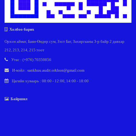
Холбоо барих
Орхон аймаг, Баян-Өндөр сум, Зэст Баг, Захиргааны 3-р байр 2 давхар
212, 213, 214, 215 тоот
Утас : (+976) 70359856
И-мэйл :
sankhuu.audit.orkhon@gmail.com
Цагийн хуваарь : 08:00 - 12:00, 14:00 - 18:00
Байршил