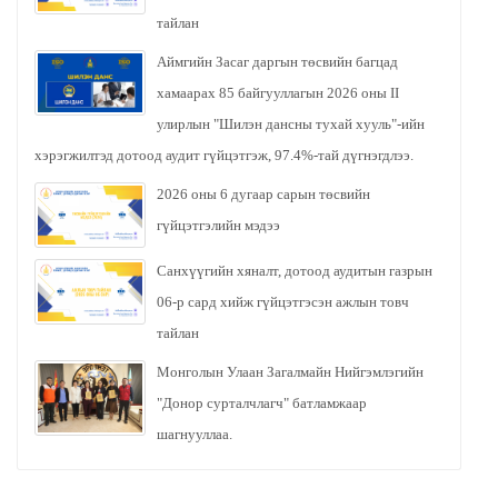
тайлан
Аймгийн Засаг даргын төсвийн багцад
хамаарах 85 байгууллагын 2026 оны II
улирлын "Шилэн дансны тухай хууль"-ийн
хэрэгжилтэд дотоод аудит гүйцэтгэж, 97.4%-тай дүгнэгдлээ.
2026 оны 6 дугаар сарын төсвийн
гүйцэтгэлийн мэдээ
Санхүүгийн хяналт, дотоод аудитын газрын
06-р сард хийж гүйцэтгэсэн ажлын товч
тайлан
Монголын Улаан Загалмайн Нийгэмлэгийн
"Донор сурталчлагч" батламжаар
шагнууллаа.