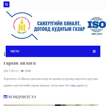
MENU
Шилэн дансны админ хэрэглэгчийн
гарын авлага
2017-05-11 |
2066
Хэрэглэгч та Шилэн дансны нэгдсэн цахим хуудсанд мэдээлэл оруулах
админ хэрэглэгчийн гарын авлагыг татан авах бол
энд
дарна уу
МЭНДЧИЛГЭЭ