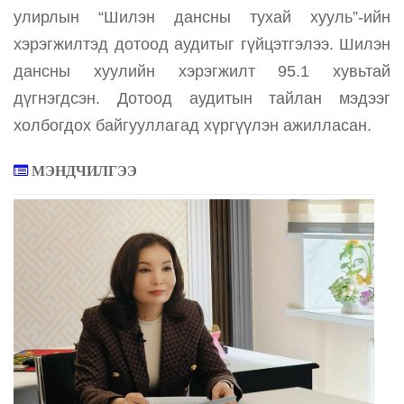
улирлын “Шилэн дансны тухай хууль”-ийн
хэрэгжилтэд дотоод аудитыг гүйцэтгэлээ. Шилэн
дансны хуулийн хэрэгжилт 95.1 хувьтай
дүгнэгдсэн. Дотоод аудитын тайлан мэдээг
холбогдох байгууллагад хүргүүлэн ажилласан.
МЭНДЧИЛГЭЭ