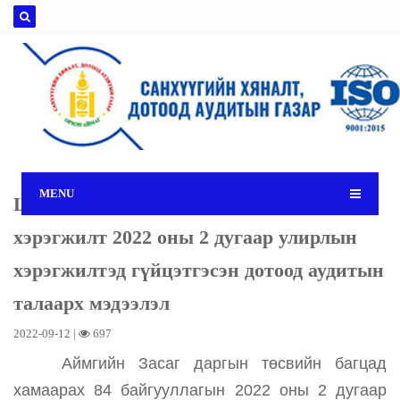
MENU
Шилэн дансны тухай хуулийн
хэрэгжилт 2022 оны 2 дугаар улирлын
хэрэгжилтэд гүйцэтгэсэн дотоод аудитын
талаарх мэдээлэл
2022-09-12 |
697
Аймгийн Засаг даргын төсвийн багцад
хамаарах 84 байгууллагын 2022 оны 2 дугаар