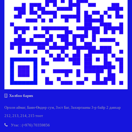
Холбоо барих
Орхон аймаг, Баян-Өндөр сум, Зэст Баг, Захиргааны 3-р байр 2 давхар
212, 213, 214, 215 тоот
Утас : (+976) 70359856