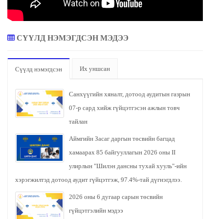
СҮҮЛД НЭМЭГДСЭН МЭДЭЭ
Их уншсан
Сүүлд нэмэгдсэн
Санхүүгийн хяналт, дотоод аудитын газрын
07-р сард хийж гүйцэтгэсэн ажлын товч
тайлан
Аймгийн Засаг даргын төсвийн багцад
хамаарах 85 байгууллагын 2026 оны II
улирлын "Шилэн дансны тухай хууль"-ийн
хэрэгжилтэд дотоод аудит гүйцэтгэж, 97.4%-тай дүгнэгдлээ.
2026 оны 6 дугаар сарын төсвийн
гүйцэтгэлийн мэдээ