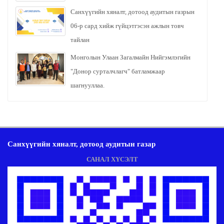
Санхүүгийн хяналт, дотоод аудитын газрын
06-р сард хийж гүйцэтгэсэн ажлын товч
тайлан
Монголын Улаан Загалмайн Нийгэмлэгийн
"Донор сурталчлагч" батламжаар
шагнууллаа.
Санхүүгийн хяналт, дотоод аудитын газар
САНАЛ ХҮСЭЛТ