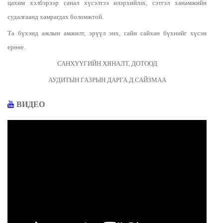
цахим хэлбэрээр санал хүсэлтээ илэрхийлэх, сэтгэл ханамжийн
судалгаанд хамрагдах боломжтой.
Та бүхэнд ажлын амжилт, эрүүл энх, сайн сайхан бүхнийг хүсэн
ерөөе.
САНХҮҮГИЙН ХЯНАЛТ, ДОТООД
АУДИТЫН ГАЗРЫН ДАРГА Д.САЙЗМАА
ВИДЕО