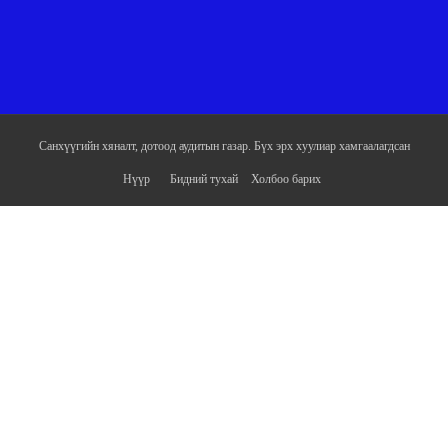
Санхүүгийн хяналт, дотоод аудитын газар. Бүх эрх хуулиар хамгаалагдсан
Нүүр
Бидний тухай
Холбоо барих