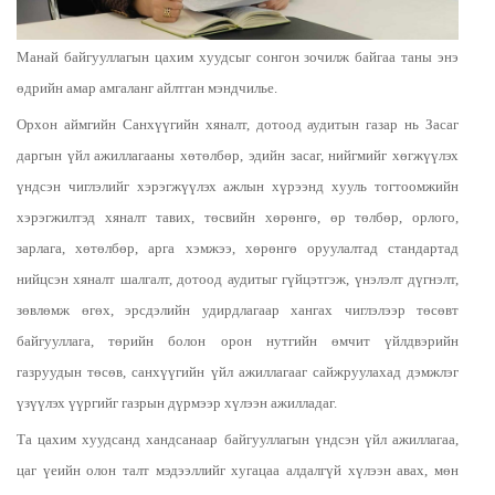
Манай байгууллагын цахим хуудсыг сонгон зочилж байгаа таны энэ
өдрийн амар амгаланг айлтган мэндчилье.
Орхон аймгийн Санхүүгийн хяналт, дотоод аудитын газар нь Засаг
даргын үйл ажиллагааны хөтөлбөр, эдийн засаг, нийгмийг хөгжүүлэх
үндсэн чиглэлийг хэрэгжүүлэх ажлын хүрээнд хууль тогтоомжийн
хэрэгжилтэд хяналт тавих, төсвийн хөрөнгө, өр төлбөр, орлого,
зарлага, хөтөлбөр, арга хэмжээ, хөрөнгө оруулалтад стандартад
нийцсэн хяналт шалгалт, дотоод аудитыг гүйцэтгэж, үнэлэлт дүгнэлт,
зөвлөмж өгөх, эрсдэлийн удирдлагаар хангах чиглэлээр төсөвт
байгууллага, төрийн болон орон нутгийн өмчит үйлдвэрийн
газруудын төсөв, санхүүгийн үйл ажиллагааг сайжруулахад дэмжлэг
үзүүлэх үүргийг газрын дүрмээр хүлээн ажилладаг.
Та цахим хуудсанд хандсанаар байгууллагын үндсэн үйл ажиллагаа,
цаг үеийн олон талт мэдээллийг хугацаа алдалгүй хүлээн авах, мөн