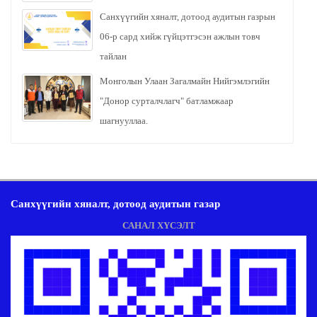
Санхүүгийн хяналт, дотоод аудитын газрын
06-р сард хийж гүйцэтгэсэн ажлын товч
тайлан
Монголын Улаан Загалмайн Нийгэмлэгийн
"Донор сурталчлагч" батламжаар
шагнууллаа.
Санхүүгийн хяналт, дотоод аудитын газар
САНАЛ ХҮСЭЛТ