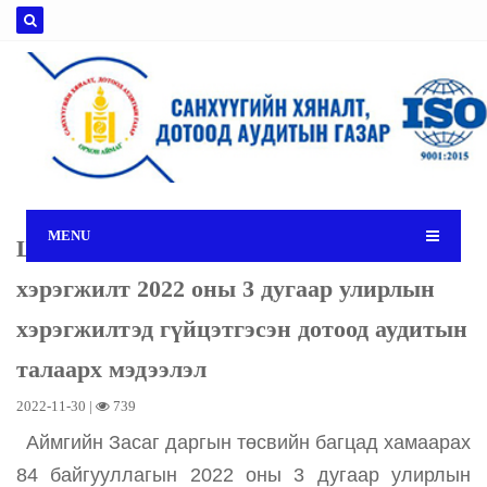
MENU
Шилэн дансны тухай хуулийн
хэрэгжилт 2022 оны 3 дугаар улирлын
хэрэгжилтэд гүйцэтгэсэн дотоод аудитын
талаарх мэдээлэл
2022-11-30 |
739
Аймгийн Засаг даргын төсвийн багцад хамаарах
84 байгууллагын 2022 оны 3 дугаар улирлын