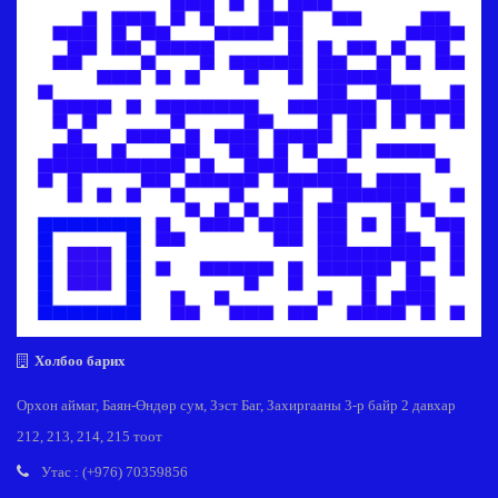
Холбоо барих
Орхон аймаг, Баян-Өндөр сум, Зэст Баг, Захиргааны 3-р байр 2 давхар
212, 213, 214, 215 тоот
Утас : (+976) 70359856