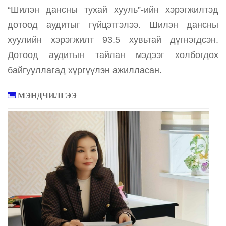
“Шилэн дансны тухай хууль”-ийн хэрэгжилтэд
дотоод аудитыг гүйцэтгэлээ. Шилэн дансны
хуулийн хэрэгжилт 93.5 хувьтай дүгнэгдсэн.
Дотоод аудитын тайлан мэдээг холбогдох
байгууллагад хүргүүлэн ажилласан.
МЭНДЧИЛГЭЭ