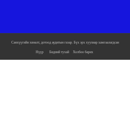
Санхүүгийн хяналт, дотоод аудитын газар. Бүх эрх хуулиар хамгаалагдсан
Нүүр
Бидний тухай
Холбоо барих