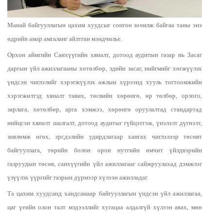
Манай байгууллагын цахим хуудсыг сонгон зочилж байгаа таны энэ
өдрийн амар амгаланг айлтган мэндчилье.
Орхон аймгийн Санхүүгийн хяналт, дотоод аудитын газар нь Засаг
даргын үйл ажиллагааны хөтөлбөр, эдийн засаг, нийгмийг хөгжүүлэх
үндсэн чиглэлийг хэрэгжүүлэх ажлын хүрээнд хууль тогтоомжийн
хэрэгжилтэд хяналт тавих, төсвийн хөрөнгө, өр төлбөр, орлого,
зарлага, хөтөлбөр, арга хэмжээ, хөрөнгө оруулалтад стандартад
нийцсэн хяналт шалгалт, дотоод аудитыг гүйцэтгэж, үнэлэлт дүгнэлт,
зөвлөмж өгөх, эрсдэлийн удирдлагаар хангах чиглэлээр төсөвт
байгууллага, төрийн болон орон нутгийн өмчит үйлдвэрийн
газруудын төсөв, санхүүгийн үйл ажиллагааг сайжруулахад дэмжлэг
үзүүлэх үүргийг газрын дүрмээр хүлээн ажилладаг.
Та цахим хуудсанд хандсанаар байгууллагын үндсэн үйл ажиллагаа,
цаг үеийн олон талт мэдээллийг хугацаа алдалгүй хүлээн авах, мөн