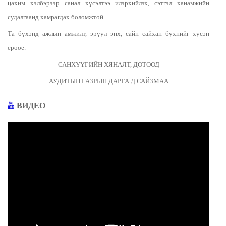
цахим хэлбэрээр санал хүсэлтээ илэрхийлэх, сэтгэл ханамжийн
судалгаанд хамрагдах боломжтой.
Та бүхэнд ажлын амжилт, эрүүл энх, сайн сайхан бүхнийг хүсэн
ерөөе.
САНХҮҮГИЙН ХЯНАЛТ, ДОТООД
АУДИТЫН ГАЗРЫН ДАРГА Д.САЙЗМАА
ВИДЕО