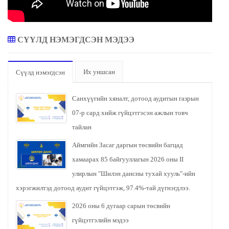
СҮҮЛД НЭМЭГДСЭН МЭДЭЭ
Их уншсан
Сүүлд нэмэгдсэн
Санхүүгийн хяналт, дотоод аудитын газрын
07-р сард хийж гүйцэтгэсэн ажлын товч
тайлан
Аймгийн Засаг даргын төсвийн багцад
хамаарах 85 байгууллагын 2026 оны II
улирлын "Шилэн дансны тухай хууль"-ийн
хэрэгжилтэд дотоод аудит гүйцэтгэж, 97.4%-тай дүгнэгдлээ.
2026 оны 6 дугаар сарын төсвийн
гүйцэтгэлийн мэдээ