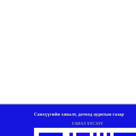
Санхүүгийн хяналт, дотоод аудитын газар
САНАЛ ХҮСЭЛТ