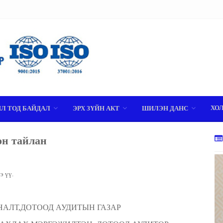
ХО
ИЛ ТОД БАЙДАЛ
ЭРХ ЗҮЙН АКТ
ШИЛЭН ДАНС
он тайлан
э үү.
АЛТ,ДОТООД АУДИТЫН ГАЗАР