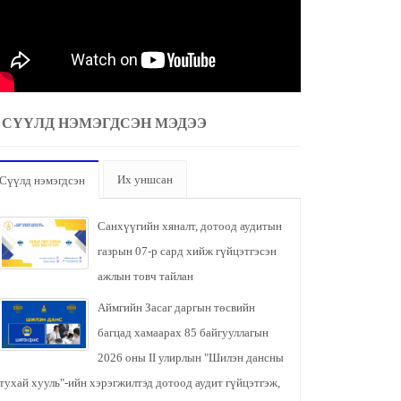
СҮҮЛД НЭМЭГДСЭН МЭДЭЭ
Их уншсан
Сүүлд нэмэгдсэн
Санхүүгийн хяналт, дотоод аудитын
газрын 07-р сард хийж гүйцэтгэсэн
ажлын товч тайлан
Аймгийн Засаг даргын төсвийн
багцад хамаарах 85 байгууллагын
2026 оны II улирлын "Шилэн дансны
тухай хууль"-ийн хэрэгжилтэд дотоод аудит гүйцэтгэж,