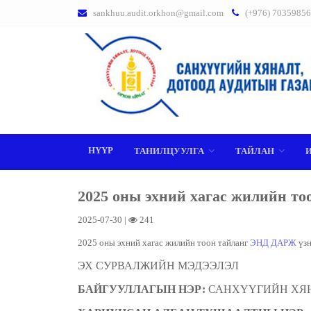
sankhuu.audit.orkhon@gmail.com
(+976) 70359856
НҮҮР
ТАНИЛЦУУЛГА
ТАЙЛАН
2025 оны эхний хагас жилийн то
2025-07-30 |
241
2025 оны эхний хагас жилийн тоон тайланг
ЭНД ДАРЖ
үзн
ЭХ СУРВАЛЖИЙН МЭДЭЭЛЭЛ
БАЙГУУЛЛАГЫН НЭР:
САНХҮҮГИЙН ХЯН