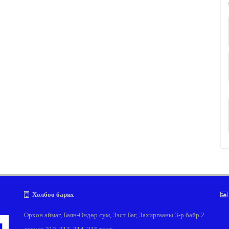
Холбоо барих
Орхон аймаг, Баян-Өндөр сум, Зэст Баг, Захиргааны 3-р байр 2