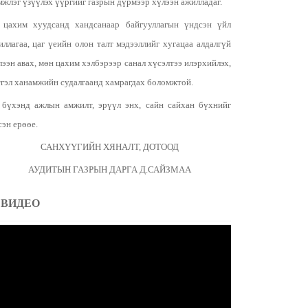
мжлэг үзүүлэх үүргийг газрын дүрмээр хүлээн ажилладаг.
 цахим хуудсанд хандсанаар байгууллагын үндсэн үйл
иллагаа, цаг үеийн олон талт мэдээллийг хугацаа алдалгүй
лээн авах, мөн цахим хэлбэрээр санал хүсэлтээ илэрхийлэх,
тгэл ханамжийн судалгаанд хамрагдах боломжтой.
 бүхэнд ажлын амжилт, эрүүл энх, сайн сайхан бүхнийг
сэн ерөөе.
САНХҮҮГИЙН ХЯНАЛТ, ДОТООД
АУДИТЫН ГАЗРЫН ДАРГА Д.САЙЗМАА
ВИДЕО