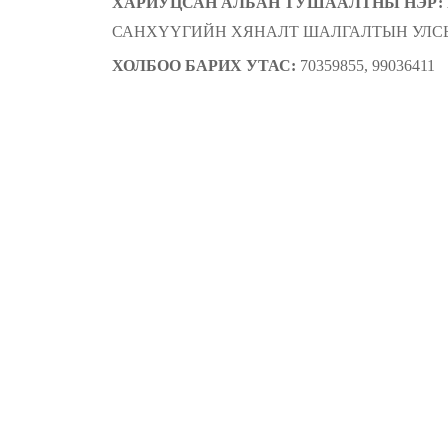
ХАРИУЦСАН АЛ
БАН
ТУШААЛТНЫ НЭР:
САНХҮҮГИЙН ХЯНАЛТ ШАЛГАЛТЫН УЛС
ХОЛБОО БАРИХ УТАС:
70359855, 99036411