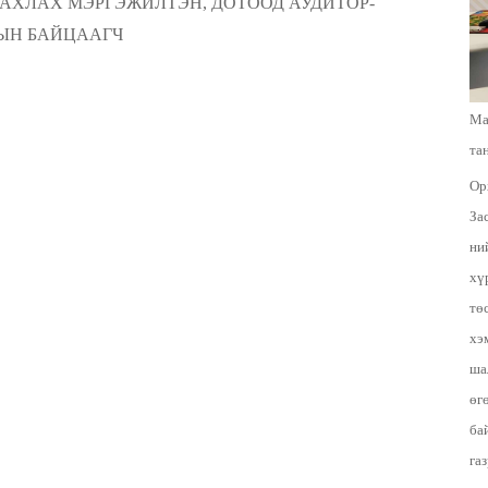
АХЛАХ МЭРГЭЖИЛТЭН, ДОТООД АУДИТОР-
ЫН БАЙЦААГЧ
Ма
та
Ор
За
ни
хү
тө
хэ
ша
өг
ба
га