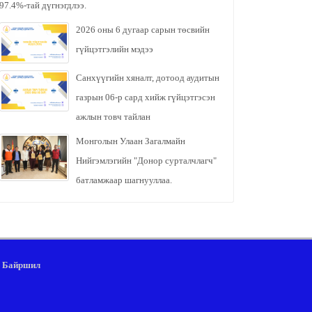
97.4%-тай дүгнэгдлээ.
2026 оны 6 дугаар сарын төсвийн
гүйцэтгэлийн мэдээ
Санхүүгийн хяналт, дотоод аудитын
газрын 06-р сард хийж гүйцэтгэсэн
ажлын товч тайлан
Монголын Улаан Загалмайн
Нийгэмлэгийн "Донор сурталчлагч"
батламжаар шагнууллаа.
Байршил