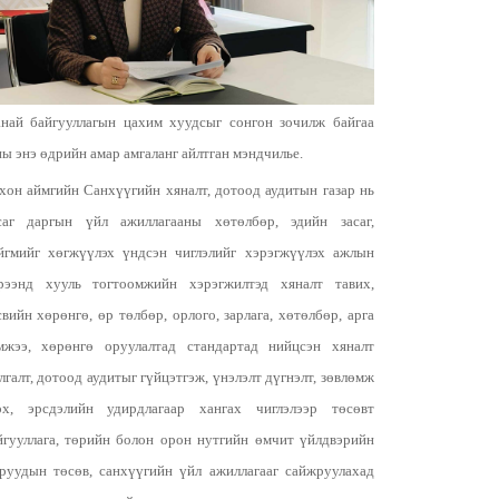
най байгууллагын цахим хуудсыг сонгон зочилж байгаа
ны энэ өдрийн амар амгаланг айлтган мэндчилье.
хон аймгийн Санхүүгийн хяналт, дотоод аудитын газар нь
саг даргын үйл ажиллагааны хөтөлбөр, эдийн засаг,
йгмийг хөгжүүлэх үндсэн чиглэлийг хэрэгжүүлэх ажлын
рээнд хууль тогтоомжийн хэрэгжилтэд хяналт тавих,
свийн хөрөнгө, өр төлбөр, орлого, зарлага, хөтөлбөр, арга
мжээ, хөрөнгө оруулалтад стандартад нийцсэн хяналт
лгалт, дотоод аудитыг гүйцэтгэж, үнэлэлт дүгнэлт, зөвлөмж
өх, эрсдэлийн удирдлагаар хангах чиглэлээр төсөвт
йгууллага, төрийн болон орон нутгийн өмчит үйлдвэрийн
зруудын төсөв, санхүүгийн үйл ажиллагааг сайжруулахад