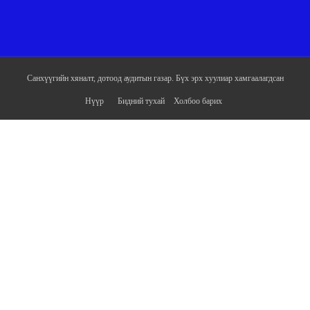
Санхүүгийн хяналт, дотоод аудитын газар. Бүх эрх хуулиар хамгаалагдсан
Нүүр
Бидний тухай
Холбоо барих