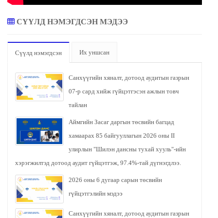
СҮҮЛД НЭМЭГДСЭН МЭДЭЭ
Их уншсан
Сүүлд нэмэгдсэн
Санхүүгийн хяналт, дотоод аудитын газрын
07-р сард хийж гүйцэтгэсэн ажлын товч
тайлан
Аймгийн Засаг даргын төсвийн багцад
хамаарах 85 байгууллагын 2026 оны II
улирлын "Шилэн дансны тухай хууль"-ийн
хэрэгжилтэд дотоод аудит гүйцэтгэж, 97.4%-тай дүгнэгдлээ.
2026 оны 6 дугаар сарын төсвийн
гүйцэтгэлийн мэдээ
Санхүүгийн хяналт, дотоод аудитын газрын