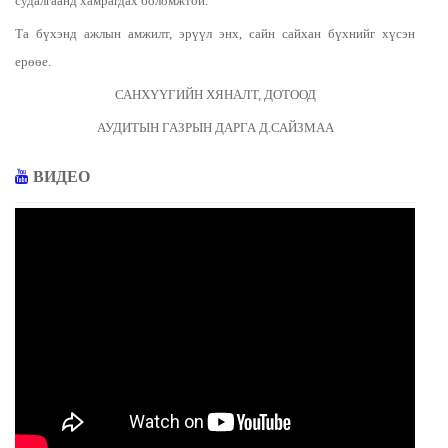
судалгаанд хамрагдах боломжтой.
Та бүхэнд ажлын амжилт, эрүүл энх, сайн сайхан бүхнийг хүсэн
ерөөе.
САНХҮҮГИЙН ХЯНАЛТ, ДОТООД
АУДИТЫН ГАЗРЫН ДАРГА Д.САЙЗМАА
ВИДЕО