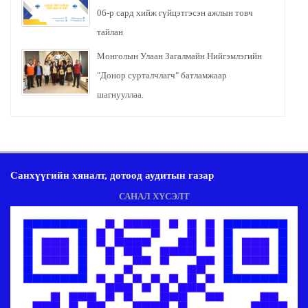
06-р сард хийж гүйцэтгэсэн ажлын товч
тайлан
Монголын Улаан Загалмайн Нийгэмлэгийн
"Донор сурталчлагч" батламжаар
шагнууллаа.
Санхүүгийн хяналт, дотоод аудитын газар
САНАЛ ХҮСЭЛТ