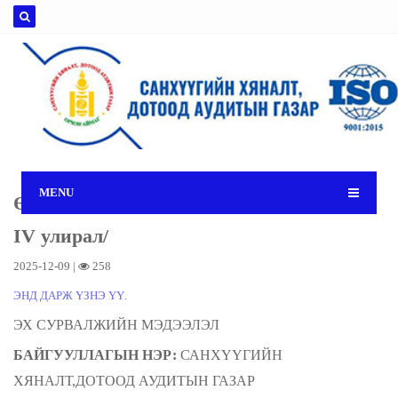
MENU
Өргөдөл, гомдлын мэдээ /2025 оны
IV улирал/
2025-12-09 |
258
ЭНД ДАРЖ ҮЗНЭ ҮҮ.
ЭХ СУРВАЛЖИЙН МЭДЭЭЛЭЛ
БАЙГУУЛЛАГЫН НЭР:
САНХҮҮГИЙН
ХЯНАЛТ,ДОТООД АУДИТЫН ГАЗАР