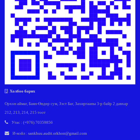
Холбоо барих
Орхон аймаг, Баян-Өндөр сум, Зэст Баг, Захиргааны 3-р байр 2 давхар
212, 213, 214, 215 тоот
Утас : (+976) 70359856
И-мэйл :
sankhuu.audit.orkhon@gmail.com