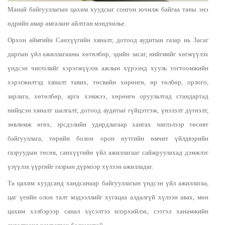
Манай байгууллагын цахим хуудсыг сонгон зочилж байгаа таны энэ
өдрийн амар амгаланг айлтган мэндчилье.
Орхон аймгийн Санхүүгийн хяналт, дотоод аудитын газар нь Засаг
даргын үйл ажиллагааны хөтөлбөр, эдийн засаг, нийгмийг хөгжүүлэх
үндсэн чиглэлийг хэрэгжүүлэх ажлын хүрээнд хууль тогтоомжийн
хэрэгжилтэд хяналт тавих, төсвийн хөрөнгө, өр төлбөр, орлого,
зарлага, хөтөлбөр, арга хэмжээ, хөрөнгө оруулалтад стандартад
нийцсэн хяналт шалгалт, дотоод аудитыг гүйцэтгэж, үнэлэлт дүгнэлт,
зөвлөмж өгөх, эрсдэлийн удирдлагаар хангах чиглэлээр төсөвт
байгууллага, төрийн болон орон нутгийн өмчит үйлдвэрийн
газруудын төсөв, санхүүгийн үйл ажиллагааг сайжруулахад дэмжлэг
үзүүлэх үүргийг газрын дүрмээр хүлээн ажилладаг.
Та цахим хуудсанд хандсанаар байгууллагын үндсэн үйл ажиллагаа,
цаг үеийн олон талт мэдээллийг хугацаа алдалгүй хүлээн авах, мөн
цахим хэлбэрээр санал хүсэлтээ илэрхийлэх, сэтгэл ханамжийн