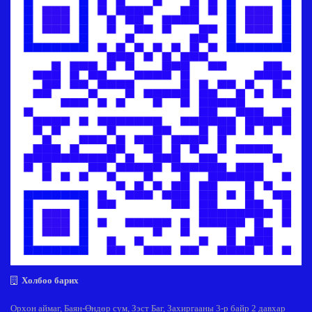
Холбоо барих
Орхон аймаг, Баян-Өндөр сум, Зэст Баг, Захиргааны 3-р байр 2 давхар