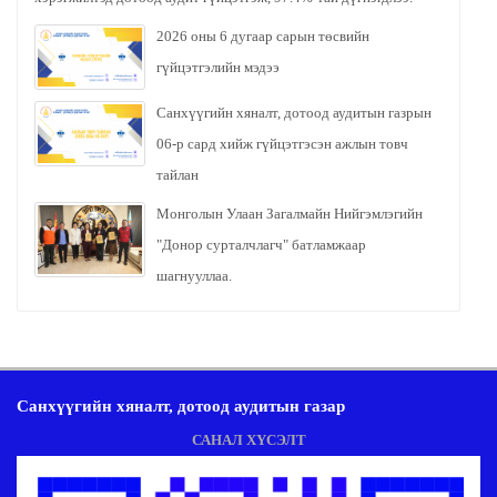
2026 оны 6 дугаар сарын төсвийн
гүйцэтгэлийн мэдээ
Санхүүгийн хяналт, дотоод аудитын газрын
06-р сард хийж гүйцэтгэсэн ажлын товч
тайлан
Монголын Улаан Загалмайн Нийгэмлэгийн
"Донор сурталчлагч" батламжаар
шагнууллаа.
Санхүүгийн хяналт, дотоод аудитын газар
САНАЛ ХҮСЭЛТ