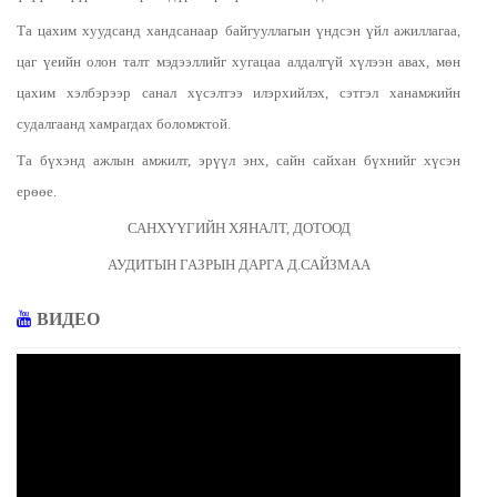
Та цахим хуудсанд хандсанаар байгууллагын үндсэн үйл ажиллагаа,
цаг үеийн олон талт мэдээллийг хугацаа алдалгүй хүлээн авах, мөн
цахим хэлбэрээр санал хүсэлтээ илэрхийлэх, сэтгэл ханамжийн
судалгаанд хамрагдах боломжтой.
Та бүхэнд ажлын амжилт, эрүүл энх, сайн сайхан бүхнийг хүсэн
ерөөе.
САНХҮҮГИЙН ХЯНАЛТ, ДОТООД
АУДИТЫН ГАЗРЫН ДАРГА Д.САЙЗМАА
ВИДЕО