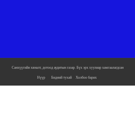
Санхүүгийн хяналт, дотоод аудитын газар. Бүх эрх хуулиар хамгаалагдсан
Нүүр
Бидний тухай
Холбоо барих