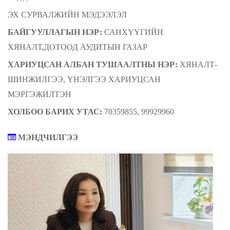
ЭХ СУРВАЛЖИЙН МЭДЭЭЛЭЛ
БАЙГУУЛЛАГЫН НЭР:
САНХҮҮГИЙН
ХЯНАЛТ,ДОТООД АУДИТЫН ГАЗАР
ХАРИУЦСАН АЛ
БАН
ТУШААЛТНЫ НЭР:
ХЯНАЛТ-
ШИНЖИЛГЭЭ, ҮНЭЛГЭЭ ХАРИУЦСАН
МЭРГЭЖИЛТЭН
ХОЛБОО БАРИХ УТАС:
70359855, 99929960
МЭНДЧИЛГЭЭ