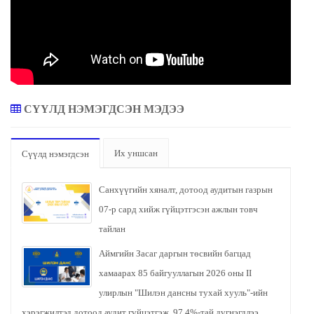
СҮҮЛД НЭМЭГДСЭН МЭДЭЭ
Их уншсан
Сүүлд нэмэгдсэн
Санхүүгийн хяналт, дотоод аудитын газрын
07-р сард хийж гүйцэтгэсэн ажлын товч
тайлан
Аймгийн Засаг даргын төсвийн багцад
хамаарах 85 байгууллагын 2026 оны II
улирлын "Шилэн дансны тухай хууль"-ийн
хэрэгжилтэд дотоод аудит гүйцэтгэж, 97.4%-тай дүгнэгдлээ.