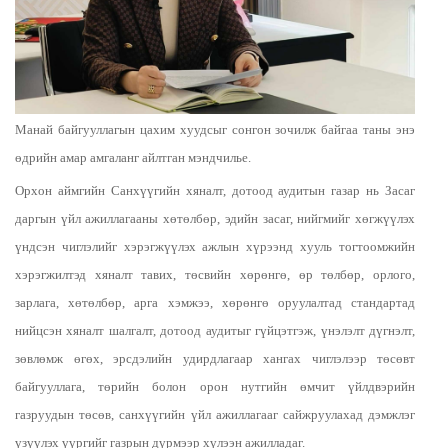
Манай байгууллагын цахим хуудсыг сонгон зочилж байгаа таны энэ
өдрийн амар амгаланг айлтган мэндчилье.
Орхон аймгийн Санхүүгийн хяналт, дотоод аудитын газар нь Засаг
даргын үйл ажиллагааны хөтөлбөр, эдийн засаг, нийгмийг хөгжүүлэх
үндсэн чиглэлийг хэрэгжүүлэх ажлын хүрээнд хууль тогтоомжийн
хэрэгжилтэд хяналт тавих, төсвийн хөрөнгө, өр төлбөр, орлого,
зарлага, хөтөлбөр, арга хэмжээ, хөрөнгө оруулалтад стандартад
нийцсэн хяналт шалгалт, дотоод аудитыг гүйцэтгэж, үнэлэлт дүгнэлт,
зөвлөмж өгөх, эрсдэлийн удирдлагаар хангах чиглэлээр төсөвт
байгууллага, төрийн болон орон нутгийн өмчит үйлдвэрийн
газруудын төсөв, санхүүгийн үйл ажиллагааг сайжруулахад дэмжлэг
үзүүлэх үүргийг газрын дүрмээр хүлээн ажилладаг.